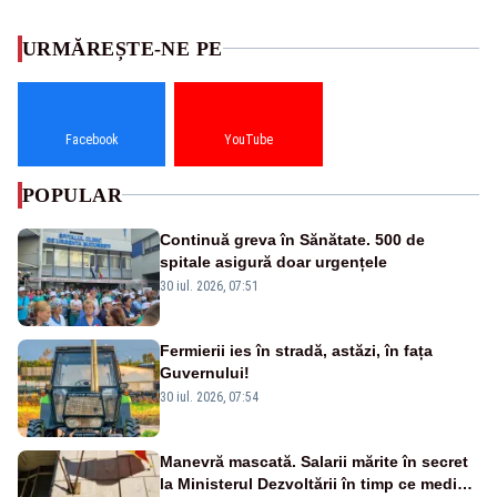
URMĂREȘTE-NE PE
Facebook
YouTube
POPULAR
Continuă greva în Sănătate. 500 de
spitale asigură doar urgențele
30 iul. 2026, 07:51
Fermierii ies în stradă, astăzi, în fața
Guvernului!
30 iul. 2026, 07:54
Manevră mascată. Salarii mărite în secret
la Ministerul Dezvoltării în timp ce medicii