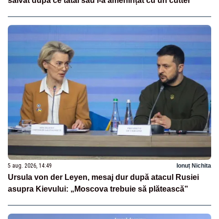
salvat după ce tatăl său l-a amenințat cu un cutter
5 aug. 2026, 14:49
Ionuț Nichita
Ursula von der Leyen, mesaj dur după atacul Rusiei
asupra Kievului: „Moscova trebuie să plătească”