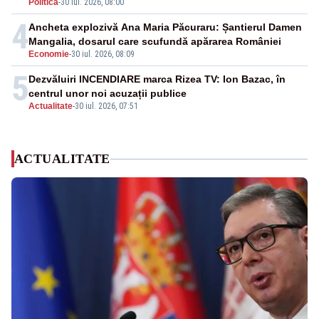
Politica
-
30 iul. 2026, 08:00
4
Ancheta explozivă Ana Maria Păcuraru: Șantierul Damen
Mangalia, dosarul care scufundă apărarea României
Economie
-
30 iul. 2026, 08:09
5
Dezvăluiri INCENDIARE marca Rizea TV: Ion Bazac, în
centrul unor noi acuzații publice
Actualitate
-
30 iul. 2026, 07:51
ACTUALITATE