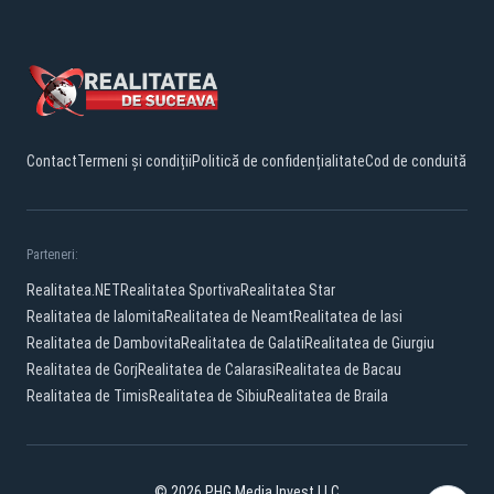
Contact
Termeni și condiții
Politică de confidențialitate
Cod de conduită
Parteneri:
Realitatea.NET
Realitatea Sportiva
Realitatea Star
Realitatea de Ialomita
Realitatea de Neamt
Realitatea de Iasi
Realitatea de Dambovita
Realitatea de Galati
Realitatea de Giurgiu
Realitatea de Gorj
Realitatea de Calarasi
Realitatea de Bacau
Realitatea de Timis
Realitatea de Sibiu
Realitatea de Braila
© 2026 PHG Media Invest LLC