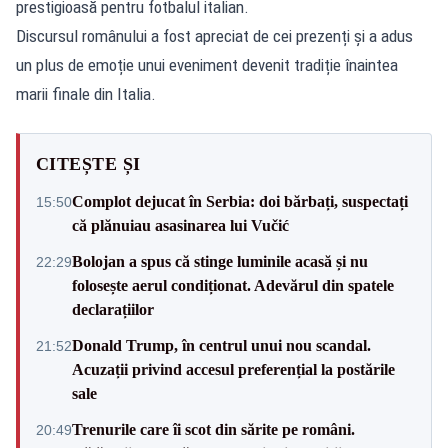
prestigioasă pentru fotbalul italian.
Discursul românului a fost apreciat de cei prezenți și a adus
un plus de emoție unui eveniment devenit tradiție înaintea
marii finale din Italia.
CITEȘTE ȘI
Complot dejucat în Serbia: doi bărbați, suspectați
15:50
că plănuiau asasinarea lui Vučić
Bolojan a spus că stinge luminile acasă și nu
22:29
folosește aerul condiționat. Adevărul din spatele
declarațiilor
Donald Trump, în centrul unui nou scandal.
21:52
Acuzații privind accesul preferențial la postările
sale
Trenurile care îi scot din sărite pe români.
20:49