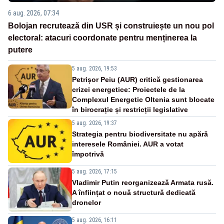
6 aug. 2026, 07:34
Bolojan recrutează din USR și construiește un nou pol
electoral: atacuri coordonate pentru menținerea la
putere
5 aug. 2026, 19:53
Petrișor Peiu (AUR) critică gestionarea
crizei energetice: Proiectele de la
Complexul Energetic Oltenia sunt blocate
în birocrație și restricții legislative
5 aug. 2026, 19:37
Strategia pentru biodiversitate nu apără
interesele României. AUR a votat
împotrivă
5 aug. 2026, 17:15
Vladimir Putin reorganizează Armata rusă.
A înființat o nouă structură dedicată
dronelor
5 aug. 2026, 16:11