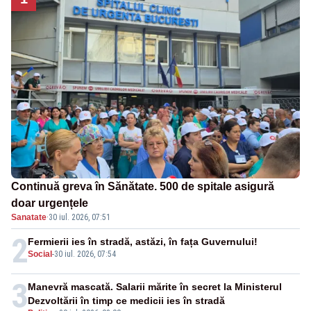
Continuă greva în Sănătate. 500 de spitale asigură
doar urgențele
Sanatate
·
30 iul. 2026, 07:51
2
Fermierii ies în stradă, astăzi, în fața Guvernului!
Social
-
30 iul. 2026, 07:54
3
Manevră mascată. Salarii mărite în secret la Ministerul
Dezvoltării în timp ce medicii ies în stradă