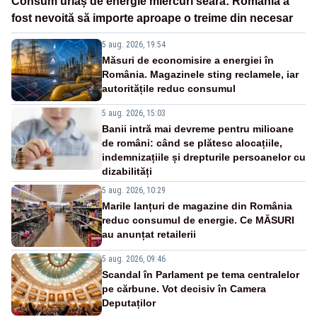
Consum uriaș de energie miercuri seară: România a
fost nevoită să importe aproape o treime din necesar
5 aug. 2026, 19:54
Măsuri de economisire a energiei în
România. Magazinele sting reclamele, iar
autoritățile reduc consumul
5 aug. 2026, 15:03
Banii intră mai devreme pentru milioane
de români: când se plătesc alocațiile,
indemnizațiile și drepturile persoanelor cu
dizabilități
5 aug. 2026, 10:29
Marile lanțuri de magazine din România
reduc consumul de energie. Ce MĂSURI
au anunțat retailerii
5 aug. 2026, 09:46
Scandal în Parlament pe tema centralelor
pe cărbune. Vot decisiv în Camera
Deputaților