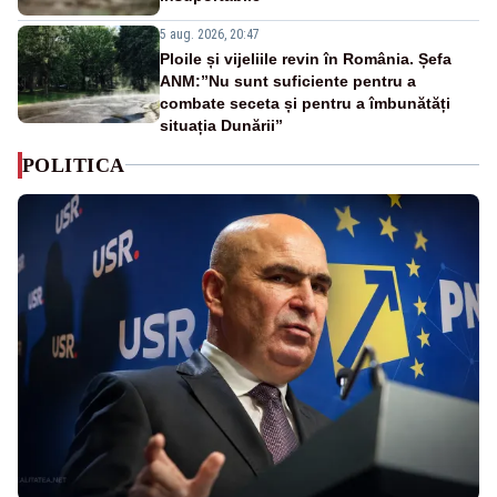
5 aug. 2026, 20:47
Ploile și vijeliile revin în România. Șefa
ANM:”Nu sunt suficiente pentru a
combate seceta și pentru a îmbunătăți
situația Dunării”
POLITICA