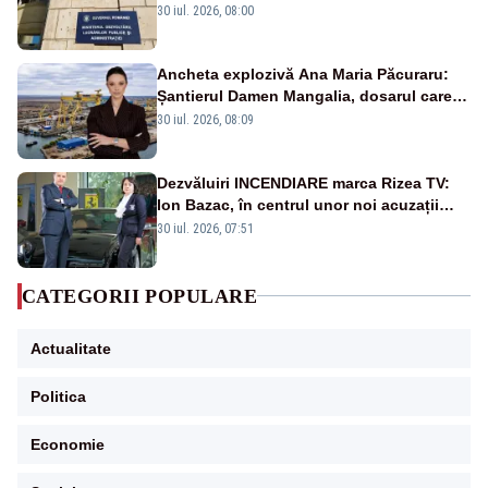
ies în stradă
30 iul. 2026, 08:00
Ancheta explozivă Ana Maria Păcuraru:
Șantierul Damen Mangalia, dosarul care
scufundă apărarea României
30 iul. 2026, 08:09
Dezvăluiri INCENDIARE marca Rizea TV:
Ion Bazac, în centrul unor noi acuzații
publice
30 iul. 2026, 07:51
CATEGORII POPULARE
Actualitate
Politica
Economie