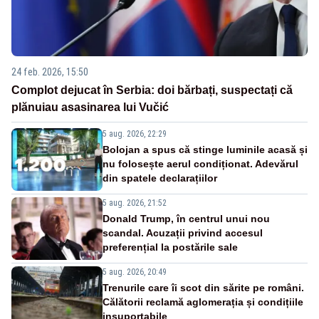
24 feb. 2026, 15:50
Complot dejucat în Serbia: doi bărbați, suspectați că
plănuiau asasinarea lui Vučić
5 aug. 2026, 22:29
Bolojan a spus că stinge luminile acasă și
nu folosește aerul condiționat. Adevărul
din spatele declarațiilor
5 aug. 2026, 21:52
Donald Trump, în centrul unui nou
scandal. Acuzații privind accesul
preferențial la postările sale
5 aug. 2026, 20:49
Trenurile care îi scot din sărite pe români.
Călătorii reclamă aglomerația și condițiile
insuportabile