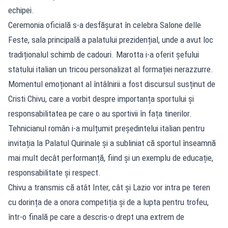
echipei.
Ceremonia oficială s-a desfășurat în celebra Salone delle
Feste, sala principală a palatului prezidențial, unde a avut loc
tradiționalul schimb de cadouri. Marotta i-a oferit șefului
statului italian un tricou personalizat al formației nerazzurre.
Momentul emoționant al întâlnirii a fost discursul susținut de
Cristi Chivu, care a vorbit despre importanța sportului și
responsabilitatea pe care o au sportivii în fața tinerilor.
Tehnicianul român i-a mulțumit președintelui italian pentru
invitația la Palatul Quirinale și a subliniat că sportul înseamnă
mai mult decât performanță, fiind și un exemplu de educație,
responsabilitate și respect.
Chivu a transmis că atât Inter, cât și Lazio vor intra pe teren
cu dorința de a onora competiția și de a lupta pentru trofeu,
într-o finală pe care a descris-o drept una extrem de