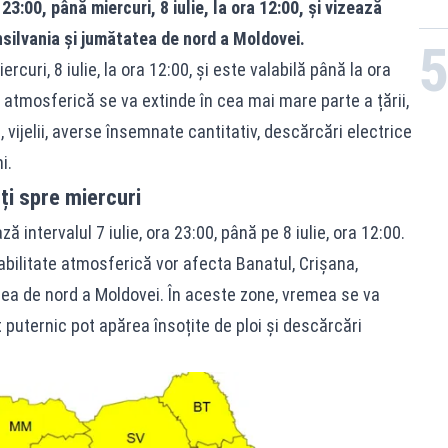
a 23:00, până miercuri, 8 iulie, la ora 12:00, și vizează
silvania și jumătatea de nord a Moldovei.
rcuri, 8 iulie, la ora 12:00, și este valabilă până la ora
ea atmosferică se va extinde în cea mai mare parte a țării,
 vijelii, averse însemnate cantitativ, descărcări electrice
i.
ți spre miercuri
intervalul 7 iulie, ora 23:00, până pe 8 iulie, ora 12:00.
abilitate atmosferică vor afecta Banatul, Crișana,
ea de nord a Moldovei. În aceste zone, vremea se va
 puternic pot apărea însoțite de ploi și descărcări