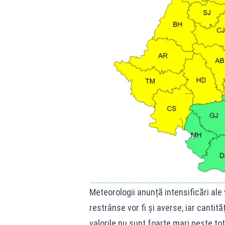
Meteorologii anunță intensificări ale v
restrânse vor fi și averse, iar cantit
valorile nu sunt foarte mari peste tot