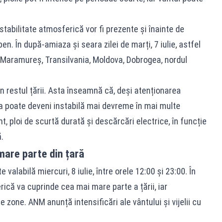
abilitate atmosferică vor fi prezente și înainte de
en. În după-amiaza și seara zilei de marți, 7 iulie, astfel
 Maramureș, Transilvania, Moldova, Dobrogea, nordul
 în restul țării. Asta înseamnă că, deși atenționarea
ea poate deveni instabilă mai devreme în mai multe
t, ploi de scurtă durată și descărcări electrice, în funcție
.
n mare parte din țară
alabilă miercuri, 8 iulie, între orele 12:00 și 23:00. În
rică va cuprinde cea mai mare parte a țării, iar
 zone. ANM anunță intensificări ale vântului și vijelii cu