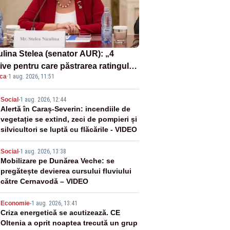
ulina Stelea (senator AUR): „4
ive pentru care păstrarea ratingului
ica
·
1 aug. 2026, 11:51
ară nu este o reușită pentru
ernul Bolojan”
2
Social
-
1 aug. 2026, 12:44
Alertă în Caraș-Severin: incendiile de
vegetație se extind, zeci de pompieri și
silvicultori se luptă cu flăcările - VIDEO
3
Social
-
1 aug. 2026, 13:38
Mobilizare pe Dunărea Veche: se
pregătește devierea cursului fluviului
către Cernavodă – VIDEO
4
Economie
-
1 aug. 2026, 13:41
Criza energetică se acutizează. CE
Oltenia a oprit noaptea trecută un grup