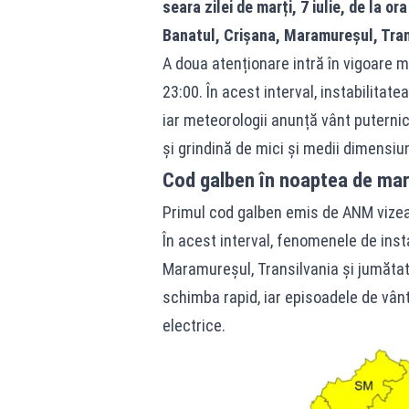
seara zilei de marți, 7 iulie, de la or
Banatul, Crișana, Maramureșul, Tran
A doua atenționare intră în vigoare mie
23:00. În acest interval, instabilitat
iar meteorologii anunță vânt puternic,
și grindină de mici și medii dimensiun
Cod galben în noaptea de mar
Primul cod galben emis de ANM vizează 
În acest interval, fenomenele de inst
Maramureșul, Transilvania și jumătat
schimba rapid, iar episoadele de vânt
electrice.