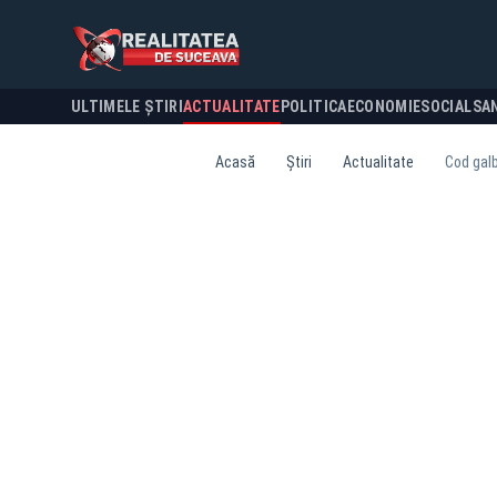
ULTIMELE ȘTIRI
ACTUALITATE
POLITICA
ECONOMIE
SOCIAL
SA
Acasă
Știri
Actualitate
Cod galb