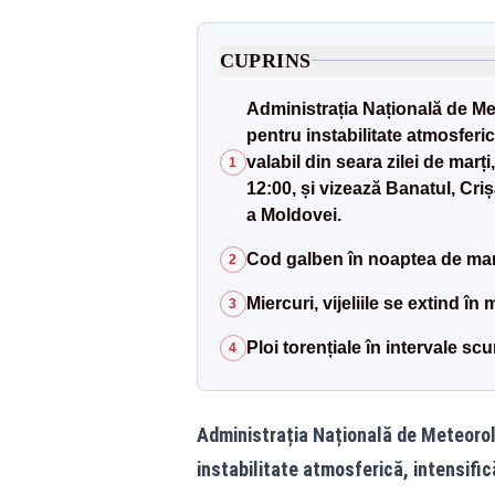
CUPRINS
Administrația Națională de Me
pentru instabilitate atmosferică
valabil din seara zilei de marți,
1
12:00, și vizează Banatul, Cr
a Moldovei.
Cod galben în noaptea de marț
2
Miercuri, vijeliile se extind în
3
Ploi torențiale în intervale scu
4
Administrația Națională de Meteorol
instabilitate atmosferică, intensificăr