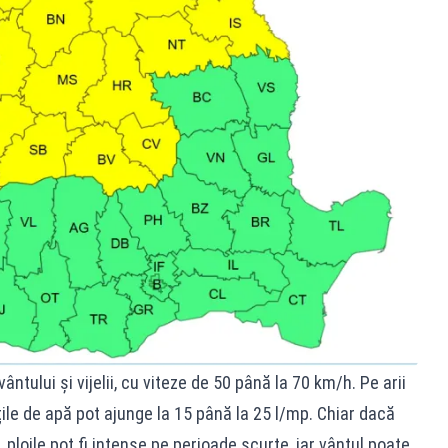
ântului și vijelii, cu viteze de 50 până la 70 km/h. Pe arii
ățile de apă pot ajunge la 15 până la 25 l/mp. Chiar dacă
, ploile pot fi intense pe perioade scurte, iar vântul poate