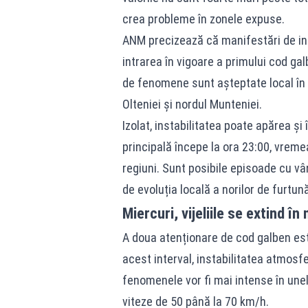
crea probleme în zonele expuse.
ANM precizează că manifestări de inst
intrarea în vigoare a primului cod galb
de fenomene sunt așteptate local în
Olteniei și nordul Munteniei.
Izolat, instabilitatea poate apărea și
principală începe la ora 23:00, vrem
regiuni. Sunt posibile episoade cu vân
de evoluția locală a norilor de furtună
Miercuri, vijeliile se extind î
A doua atenționare de cod galben este v
acest interval, instabilitatea atmosfe
fenomenele vor fi mai intense în unele
viteze de 50 până la 70 km/h.