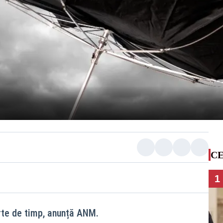
CE
1
urte de timp, anunță ANM.