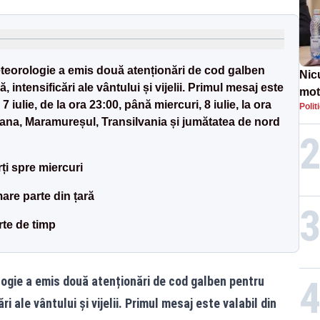
teorologie a emis două atenționări de cod galben
Nic
, intensificări ale vântului și vijelii. Primul mesaj este
mot
 7 iulie, de la ora 23:00, până miercuri, 8 iulie, la ora
Polit
de ț
ișana, Maramureșul, Transilvania și jumătatea de nord
Guv
i spre miercuri
 mare parte din țară
rte de timp
ogie a emis două atenționări de cod galben pentru
i ale vântului și vijelii. Primul mesaj este valabil din