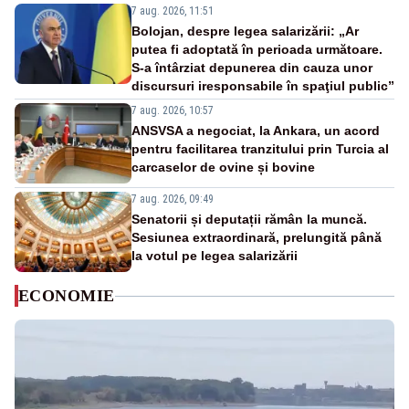
7 aug. 2026, 11:51
Bolojan, despre legea salarizării: „Ar
putea fi adoptată în perioada următoare.
S-a întârziat depunerea din cauza unor
discursuri iresponsabile în spaţiul public”
7 aug. 2026, 10:57
ANSVSA a negociat, la Ankara, un acord
pentru facilitarea tranzitului prin Turcia al
carcaselor de ovine și bovine
7 aug. 2026, 09:49
Senatorii și deputații rămân la muncă.
Sesiunea extraordinară, prelungită până
la votul pe legea salarizării
ECONOMIE