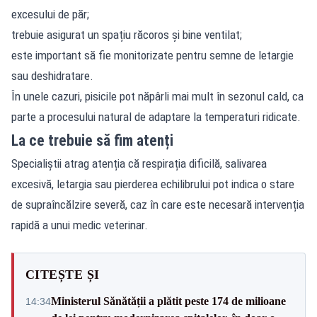
excesului de păr;
trebuie asigurat un spațiu răcoros și bine ventilat;
este important să fie monitorizate pentru semne de letargie
sau deshidratare.
În unele cazuri, pisicile pot năpârli mai mult în sezonul cald, ca
parte a procesului natural de adaptare la temperaturi ridicate.
La ce trebuie să fim atenți
Specialiștii atrag atenția că respirația dificilă, salivarea
excesivă, letargia sau pierderea echilibrului pot indica o stare
de supraîncălzire severă, caz în care este necesară intervenția
rapidă a unui medic veterinar.
CITEȘTE ȘI
Ministerul Sănătății a plătit peste 174 de milioane
14:34