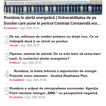
România în alertă energetică | Vulnerabilitatea de pe
Dunăre care pune în pericol Centrala Cernavodă era
Economie
·
1 aug. 2026, 09:32
cunoscută de pe vremea lui Ceaușescu
2
De azi, milioane de români primesc un drept nou. Ce se
întâmplă dacă ți se strică un produs
Social
-
1 aug. 2026, 09:37
3
Piperea, semnal de alarmă. De ce este bine să avem bani
cash, în contextul alertei energetice?
Politica
-
1 aug. 2026, 09:39
4
România, la limita tehnică a importurilor de energie.
Prețurile cresc alarmant - Analiză Realitatea Plus
Actualitate
-
1 aug. 2026, 09:46
5
România a scăpat de retrogradarea economiei. Agenția
Fitch menține ratingul „BBB-” cu perspectivă negativă
Economie
-
1 aug. 2026, 06:48