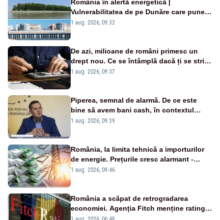
România în alertă energetică |
Vulnerabilitatea de pe Dunăre care pune
în pericol Centrala Cernavodă era
1 aug. 2026, 09:32
cunoscută de pe vremea lui Ceaușescu
De azi, milioane de români primesc un
drept nou. Ce se întâmplă dacă ți se strică
un produs
1 aug. 2026, 09:37
Piperea, semnal de alarmă. De ce este
bine să avem bani cash, în contextul
alertei energetice?
1 aug. 2026, 09:39
România, la limita tehnică a importurilor
de energie. Prețurile cresc alarmant -
Analiză Realitatea Plus
1 aug. 2026, 09:46
România a scăpat de retrogradarea
economiei. Agenția Fitch menține ratingul
„BBB-” cu perspectivă negativă
1 aug. 2026, 06:48