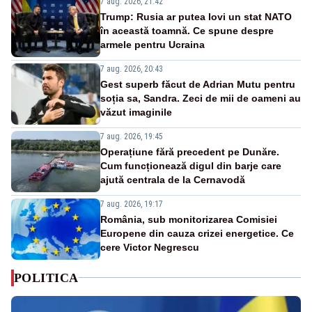
7 aug. 2026, 21:42
Trump: Rusia ar putea lovi un stat NATO
în această toamnă. Ce spune despre
armele pentru Ucraina
7 aug. 2026, 20:43
Gest superb făcut de Adrian Mutu pentru
soția sa, Sandra. Zeci de mii de oameni au
văzut imaginile
7 aug. 2026, 19:45
Operațiune fără precedent pe Dunăre.
Cum funcționează digul din barje care
ajută centrala de la Cernavodă
7 aug. 2026, 19:17
România, sub monitorizarea Comisiei
Europene din cauza crizei energetice. Ce
cere Victor Negrescu
POLITICA