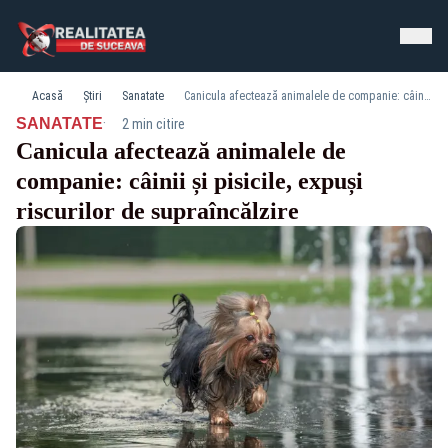
Acasă
Știri
Sanatate
Canicula afectează animalele de companie: câinii și pisicile, expuși riscurilor de supraîncălzire
·
SANATATE
2 min citire
Canicula afectează animalele de
companie: câinii și pisicile, expuși
riscurilor de supraîncălzire