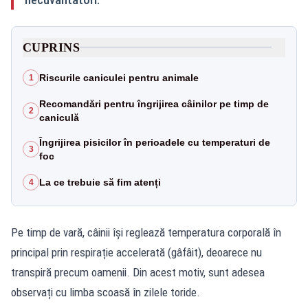
CUPRINS
Riscurile caniculei pentru animale
1
Recomandări pentru îngrijirea câinilor pe timp de
2
caniculă
Îngrijirea pisicilor în perioadele cu temperaturi de
3
foc
La ce trebuie să fim atenți
4
Pe timp de vară, câinii își reglează temperatura corporală în
principal prin respirație accelerată (gâfâit), deoarece nu
transpiră precum oamenii. Din acest motiv, sunt adesea
observați cu limba scoasă în zilele toride.