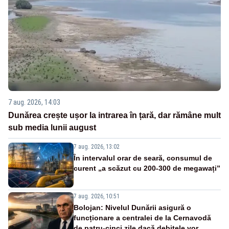
7 aug. 2026, 14:03
Dunărea crește ușor la intrarea în țară, dar rămâne mult
sub media lunii august
7 aug. 2026, 13:02
În intervalul orar de seară, consumul de
curent „a scăzut cu 200-300 de megawați”
7 aug. 2026, 10:51
Bolojan: Nivelul Dunării asigură o
funcționare a centralei de la Cernavodă
de patru-cinci zile dacă debitele vor