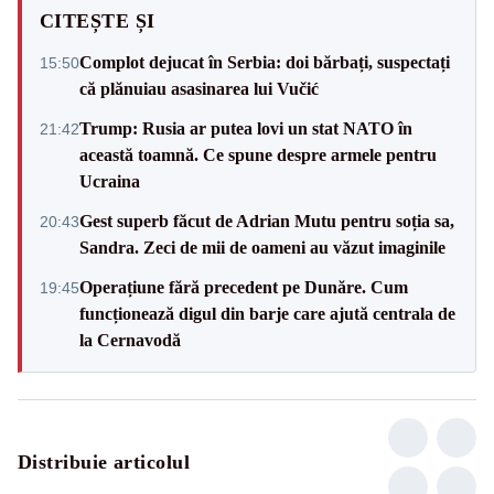
CITEȘTE ȘI
Complot dejucat în Serbia: doi bărbați, suspectați
15:50
că plănuiau asasinarea lui Vučić
Trump: Rusia ar putea lovi un stat NATO în
21:42
această toamnă. Ce spune despre armele pentru
Ucraina
Gest superb făcut de Adrian Mutu pentru soția sa,
20:43
Sandra. Zeci de mii de oameni au văzut imaginile
Operațiune fără precedent pe Dunăre. Cum
19:45
funcționează digul din barje care ajută centrala de
la Cernavodă
Distribuie articolul