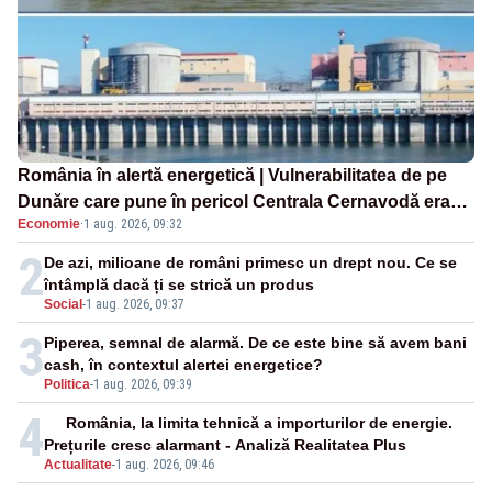
România în alertă energetică | Vulnerabilitatea de pe
Dunăre care pune în pericol Centrala Cernavodă era
Economie
·
1 aug. 2026, 09:32
cunoscută de pe vremea lui Ceaușescu
2
De azi, milioane de români primesc un drept nou. Ce se
întâmplă dacă ți se strică un produs
Social
-
1 aug. 2026, 09:37
3
Piperea, semnal de alarmă. De ce este bine să avem bani
cash, în contextul alertei energetice?
Politica
-
1 aug. 2026, 09:39
4
România, la limita tehnică a importurilor de energie.
Prețurile cresc alarmant - Analiză Realitatea Plus
Actualitate
-
1 aug. 2026, 09:46