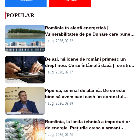
POPULAR
România în alertă energetică |
Vulnerabilitatea de pe Dunăre care pune
în pericol Centrala Cernavodă era
1 aug. 2026, 09:32
cunoscută de pe vremea lui Ceaușescu
De azi, milioane de români primesc un
drept nou. Ce se întâmplă dacă ți se strică
un produs
1 aug. 2026, 09:37
Piperea, semnal de alarmă. De ce este
bine să avem bani cash, în contextul
alertei energetice?
1 aug. 2026, 09:39
România, la limita tehnică a importurilor
de energie. Prețurile cresc alarmant -
Analiză Realitatea Plus
1 aug. 2026, 09:46