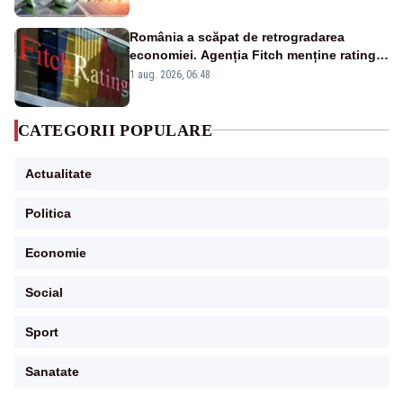
România a scăpat de retrogradarea
economiei. Agenția Fitch menține ratingul
„BBB-” cu perspectivă negativă
1 aug. 2026, 06:48
CATEGORII POPULARE
Actualitate
Politica
Economie
Social
Sport
Sanatate