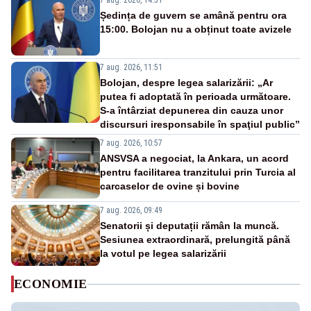
7 aug. 2026, 14:51
Ședința de guvern se amână pentru ora
15:00. Bolojan nu a obținut toate avizele
7 aug. 2026, 11:51
Bolojan, despre legea salarizării: „Ar
putea fi adoptată în perioada următoare.
S-a întârziat depunerea din cauza unor
discursuri iresponsabile în spaţiul public”
7 aug. 2026, 10:57
ANSVSA a negociat, la Ankara, un acord
pentru facilitarea tranzitului prin Turcia al
carcaselor de ovine și bovine
7 aug. 2026, 09:49
Senatorii și deputații rămân la muncă.
Sesiunea extraordinară, prelungită până
la votul pe legea salarizării
ECONOMIE