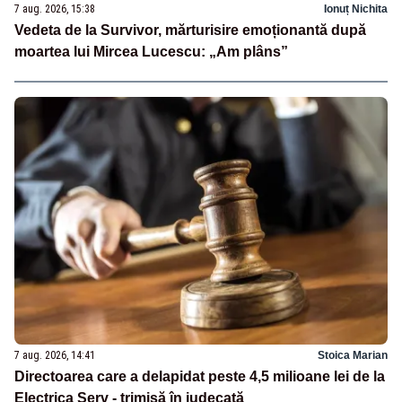
7 aug. 2026, 15:38
Ionuț Nichita
Vedeta de la Survivor, mărturisire emoționantă după
moartea lui Mircea Lucescu: „Am plâns”
7 aug. 2026, 14:41
Stoica Marian
Directoarea care a delapidat peste 4,5 milioane lei de la
Electrica Serv - trimisă în judecată