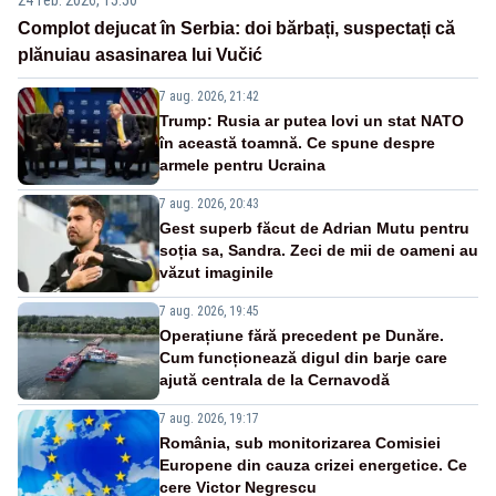
Complot dejucat în Serbia: doi bărbați, suspectați că
plănuiau asasinarea lui Vučić
7 aug. 2026, 21:42
Trump: Rusia ar putea lovi un stat NATO
în această toamnă. Ce spune despre
armele pentru Ucraina
7 aug. 2026, 20:43
Gest superb făcut de Adrian Mutu pentru
soția sa, Sandra. Zeci de mii de oameni au
văzut imaginile
7 aug. 2026, 19:45
Operațiune fără precedent pe Dunăre.
Cum funcționează digul din barje care
ajută centrala de la Cernavodă
7 aug. 2026, 19:17
România, sub monitorizarea Comisiei
Europene din cauza crizei energetice. Ce
cere Victor Negrescu