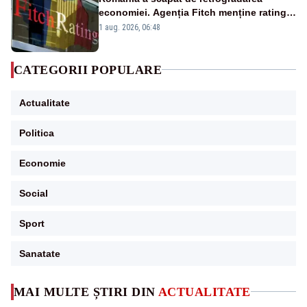
economiei. Agenția Fitch menține ratingul
„BBB-” cu perspectivă negativă
1 aug. 2026, 06:48
CATEGORII POPULARE
Actualitate
Politica
Economie
Social
Sport
Sanatate
MAI MULTE ȘTIRI DIN
ACTUALITATE