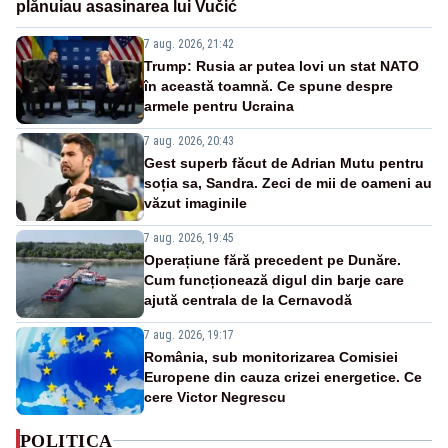
plănuiau asasinarea lui Vučić
7 aug. 2026, 21:42
Trump: Rusia ar putea lovi un stat NATO
în această toamnă. Ce spune despre
armele pentru Ucraina
7 aug. 2026, 20:43
Gest superb făcut de Adrian Mutu pentru
soția sa, Sandra. Zeci de mii de oameni au
văzut imaginile
7 aug. 2026, 19:45
Operațiune fără precedent pe Dunăre.
Cum funcționează digul din barje care
ajută centrala de la Cernavodă
7 aug. 2026, 19:17
România, sub monitorizarea Comisiei
Europene din cauza crizei energetice. Ce
cere Victor Negrescu
POLITICA