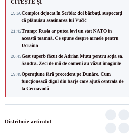
CITEȘTE ȘI
Complot dejucat în Serbia: doi bărbați, suspectați
15:50
că plănuiau asasinarea lui Vučić
Trump: Rusia ar putea lovi un stat NATO în
21:42
această toamnă. Ce spune despre armele pentru
Ucraina
Gest superb făcut de Adrian Mutu pentru soția sa,
20:43
Sandra. Zeci de mii de oameni au văzut imaginile
Operațiune fără precedent pe Dunăre. Cum
19:45
funcționează digul din barje care ajută centrala de
la Cernavodă
Distribuie articolul