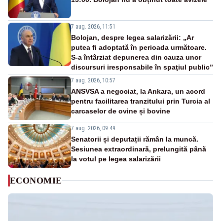
7 aug. 2026, 11:51
Bolojan, despre legea salarizării: „Ar
putea fi adoptată în perioada următoare.
S-a întârziat depunerea din cauza unor
discursuri iresponsabile în spaţiul public”
7 aug. 2026, 10:57
ANSVSA a negociat, la Ankara, un acord
pentru facilitarea tranzitului prin Turcia al
carcaselor de ovine și bovine
7 aug. 2026, 09:49
Senatorii și deputații rămân la muncă.
Sesiunea extraordinară, prelungită până
la votul pe legea salarizării
ECONOMIE