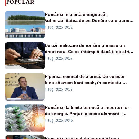
POPULAR
România în alertă energetică |
Vulnerabilitatea de pe Dunăre care pune
în pericol Centrala Cernavodă era
1 aug. 2026, 09:32
cunoscută de pe vremea lui Ceaușescu
De azi, milioane de români primesc un
drept nou. Ce se întâmplă dacă ți se strică
un produs
1 aug. 2026, 09:37
Piperea, semnal de alarmă. De ce este
bine să avem bani cash, în contextul
alertei energetice?
1 aug. 2026, 09:39
România, la limita tehnică a importurilor
de energie. Prețurile cresc alarmant -
Analiză Realitatea Plus
1 aug. 2026, 09:46
România a scăpat de retrogradarea