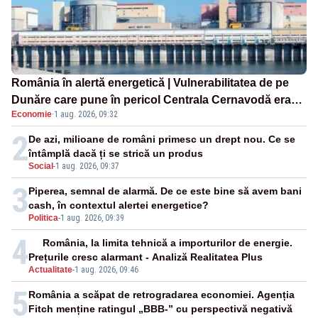
România în alertă energetică | Vulnerabilitatea de pe
Dunăre care pune în pericol Centrala Cernavodă era
Economie
·
1 aug. 2026, 09:32
cunoscută de pe vremea lui Ceaușescu
2
De azi, milioane de români primesc un drept nou. Ce se
întâmplă dacă ți se strică un produs
Social
-
1 aug. 2026, 09:37
3
Piperea, semnal de alarmă. De ce este bine să avem bani
cash, în contextul alertei energetice?
Politica
-
1 aug. 2026, 09:39
4
România, la limita tehnică a importurilor de energie.
Prețurile cresc alarmant - Analiză Realitatea Plus
Actualitate
-
1 aug. 2026, 09:46
5
România a scăpat de retrogradarea economiei. Agenția
Fitch menține ratingul „BBB-” cu perspectivă negativă