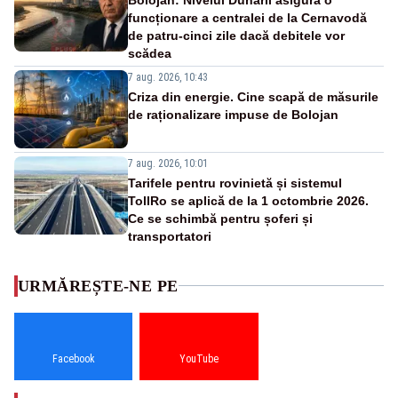
funcționare a centralei de la Cernavodă
de patru-cinci zile dacă debitele vor
scădea
7 aug. 2026, 10:43
Criza din energie. Cine scapă de măsurile
de raționalizare impuse de Bolojan
7 aug. 2026, 10:01
Tarifele pentru rovinietă și sistemul
TollRo se aplică de la 1 octombrie 2026.
Ce se schimbă pentru șoferi și
transportatori
URMĂREȘTE-NE PE
Facebook
YouTube