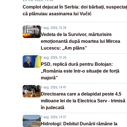
Complot dejucat în Serbia: doi bărbați, suspectaț
că plănuiau asasinarea lui Vučić
7 aug. 2026, 15:38
Vedeta de la Survivor, mărturisire
emoționantă după moartea lui Mircea
Lucescu: „Am plâns”
7 aug. 2026, 15:26
PSD, replică dură pentru Bolojan:
„România este într-o situație de forță
majoră”
7 aug. 2026, 14:41
Directoarea care a delapidat peste 4,5
milioane lei de la Electrica Serv - trimisă
în judecată
7 aug. 2026, 14:37
Hidrologi: Debitul Dunării rămâne la