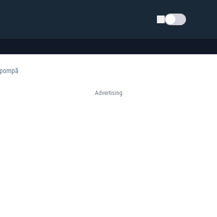
Schimba tema
a pompă
Advertising