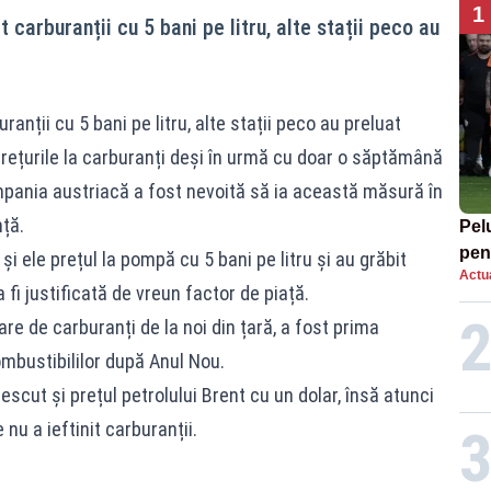
1
arburanții cu 5 bani pe litru, alte stații peco au
ții cu 5 bani pe litru, alte stații peco au preluat
ețurile la carburanți deși în urmă cu doar o săptămână
mpania austriacă a fost nevoită să ia această măsură în
ță.
Pel
pen
și ele prețul la pompă cu 5 bani pe litru și au grăbit
Actua
eli
a fi justificată de vreun factor de piață.
Lea
are de carburanți de la noi din țară, a fost prima
mbustibililor după Anul Nou.
rescut și prețul petrolului Brent cu un dolar, însă atunci
 nu a ieftinit carburanții.