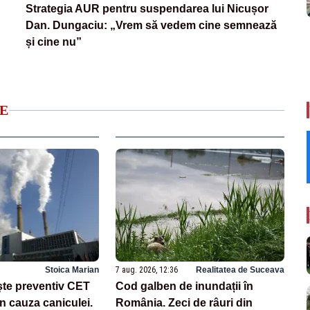
Strategia AUR pentru suspendarea lui Nicușor
Dan. Dungaciu: „Vrem să vedem cine semnează
și cine nu”
E
Stoica Marian
7 aug. 2026, 12:36
Realitatea de Suceava
te preventiv CET
Cod galben de inundații în
n cauza caniculei.
România. Zeci de râuri din