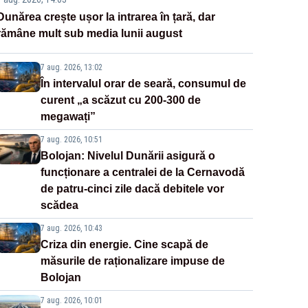
Dunărea crește ușor la intrarea în țară, dar
rămâne mult sub media lunii august
7 aug. 2026, 13:02
În intervalul orar de seară, consumul de
curent „a scăzut cu 200-300 de
megawați”
7 aug. 2026, 10:51
Bolojan: Nivelul Dunării asigură o
funcționare a centralei de la Cernavodă
de patru-cinci zile dacă debitele vor
scădea
7 aug. 2026, 10:43
Criza din energie. Cine scapă de
măsurile de raționalizare impuse de
Bolojan
7 aug. 2026, 10:01