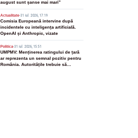
august sunt șanse mai mari”
4
Actualitate
-
31 iul. 2026, 17:19
Comisia Europeană intervine după
incidentele cu inteligența artificială.
OpenAI și Anthropic, vizate
5
Politica
-
31 iul. 2026, 15:51
UMPMV: Menținerea ratingului de țară
ar reprezenta un semnal pozitiv pentru
România. Autoritățile trebuie să
continue consolidarea stabilității
economice și financiare