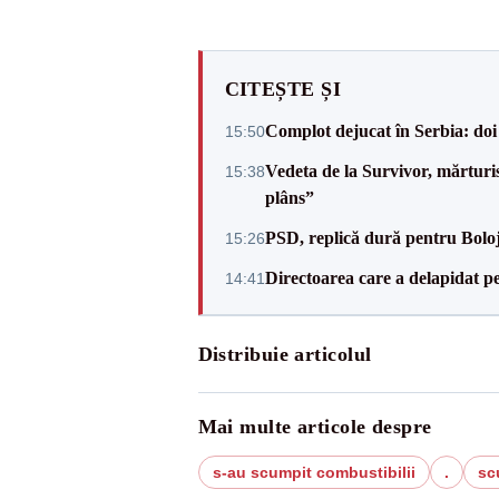
CITEȘTE ȘI
Complot dejucat în Serbia: doi 
15:50
Vedeta de la Survivor, mărtur
15:38
plâns”
PSD, replică dură pentru Boloj
15:26
Directoarea care a delapidat pes
14:41
Distribuie articolul
Mai multe articole despre
s-au scumpit combustibilii
.
sc