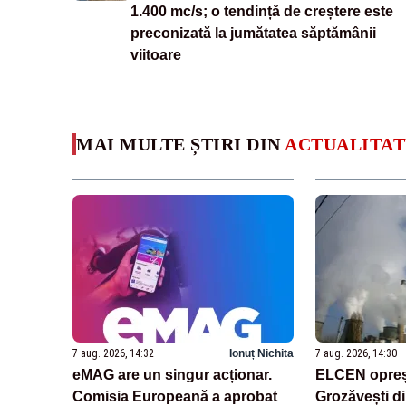
1.400 mc/s; o tendință de creștere este
preconizată la jumătatea săptămânii
viitoare
MAI MULTE ȘTIRI DIN
ACTUALITAT
7 aug. 2026, 14:32
Ionuț Nichita
7 aug. 2026, 14:30
eMAG are un singur acționar.
ELCEN opreș
Comisia Europeană a aprobat
Grozăvești di