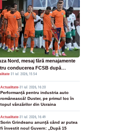
uza Nord, mesaj fără menajamente
tru conducerea FCSB după
litate
·
31 iul. 2026, 15:54
minarea rușinoasă din Conference
gue
2
Actualitate
-
31 iul. 2026, 16:20
Performanță pentru industria auto
românească! Duster, pe primul loc în
topul vânzărilor din Ucraina
3
Actualitate
-
31 iul. 2026, 16:49
Sorin Grindeanu anunță când ar putea
fi învestit noul Guvern: „După 15