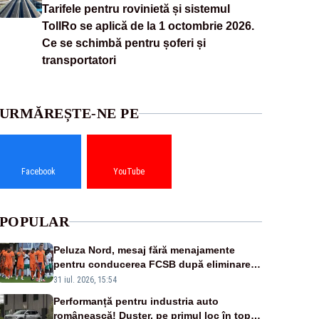
Tarifele pentru rovinietă și sistemul
TollRo se aplică de la 1 octombrie 2026.
Ce se schimbă pentru șoferi și
transportatori
URMĂREȘTE-NE PE
Facebook
YouTube
POPULAR
Peluza Nord, mesaj fără menajamente
pentru conducerea FCSB după eliminarea
rușinoasă din Conference League
31 iul. 2026, 15:54
Performanță pentru industria auto
românească! Duster, pe primul loc în topul