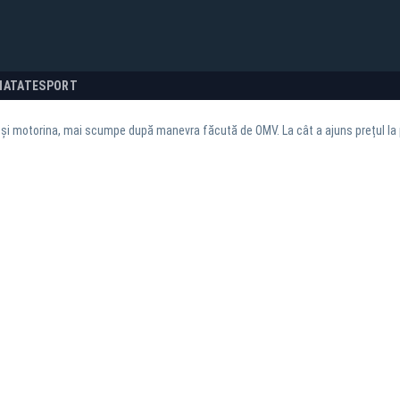
NATATE
SPORT
și motorina, mai scumpe după manevra făcută de OMV. La cât a ajuns prețul l