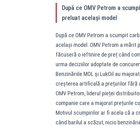
După ce OMV Petrom a scumpit c
preluat același model
După ce OMV Petrom a scumpit carburan
același model. OMV Petrom a mărit pr
făcuseră o ieftinire de preț când co
urma deciziilor adoptate de concuren
Benzinăriile MOL și LukOil au majorat 
creșterea artificală a prețurilor fără 
OMV Petrom, liderul pieței distribuito
companie care a majorat prețurile co
Motivul scumpirilor ar fi acela că a c
când barilul a scăzut, nicio benzinărie