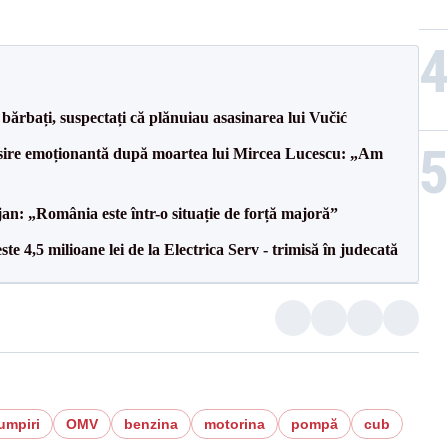
bărbați, suspectați că plănuiau asasinarea lui Vučić
isire emoționantă după moartea lui Mircea Lucescu: „Am
an: „România este într-o situație de forță majoră”
te 4,5 milioane lei de la Electrica Serv - trimisă în judecată
umpiri
OMV
benzina
motorina
pompă
cub