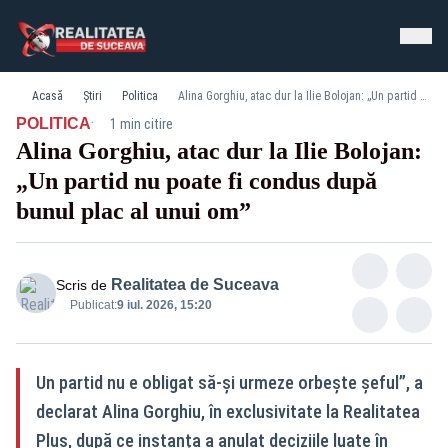
Acasă
Știri
Politica
Alina Gorghiu, atac dur la Ilie Bolojan: „Un partid nu poate fi condus după bunul plac al unui om”
·
POLITICA
1 min citire
Alina Gorghiu, atac dur la Ilie Bolojan:
„Un partid nu poate fi condus după
bunul plac al unui om”
Realitatea de Suceava
Scris de
Publicat:
9 iul. 2026, 15:20
Un partid nu e obligat să‑și urmeze orbește șeful”, a
declarat Alina Gorghiu, în exclusivitate la Realitatea
Plus, după ce instanța a anulat deciziile luate în