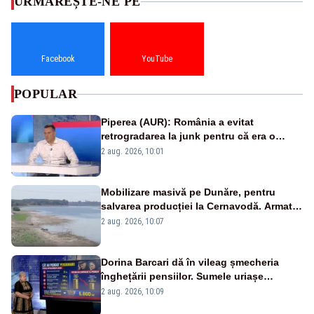
URMĂREȘTE-NE PE
Facebook
YouTube
POPULAR
Piperea (AUR): România a evitat
retrogradarea la junk pentru că era o
catastrofă pentru bănci și fondurile de
2 aug. 2026, 10:01
pensii
Mobilizare masivă pe Dunăre, pentru
salvarea producției la Cernavodă. Armata
va detona o stâncă și va devia apa
2 aug. 2026, 10:07
fluviului - IMAGINI AERIENE
Dorina Barcari dă în vileag șmecheria
înghețării pensiilor. Sumele uriașe
pierdute de fiecare român
2 aug. 2026, 10:09