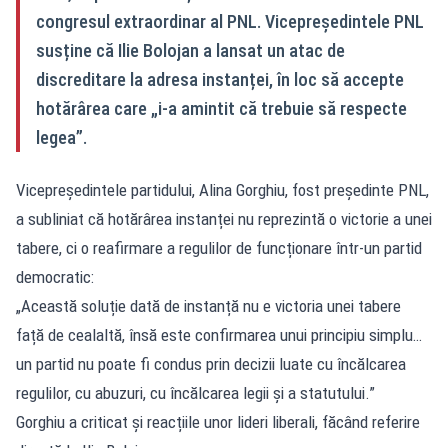
congresul extraordinar al PNL. Vicepreședintele PNL
susține că Ilie Bolojan a lansat un atac de
discreditare la adresa instanței, în loc să accepte
hotărârea care „i‑a amintit că trebuie să respecte
legea”.
Vicepreședintele partidului, Alina Gorghiu, fost președinte PNL,
a subliniat că hotărârea instanței nu reprezintă o victorie a unei
tabere, ci o reafirmare a regulilor de funcționare într-un partid
democratic:
„Această soluție dată de instanță nu e victoria unei tabere
față de cealaltă, însă este confirmarea unui principiu simplu…
un partid nu poate fi condus prin decizii luate cu încălcarea
regulilor, cu abuzuri, cu încălcarea legii și a statutului.”
Gorghiu a criticat și reacțiile unor lideri liberali, făcând referire