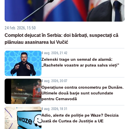
24 feb. 2026, 15:50
Complot dejucat în Serbia: doi bărbați, suspectați că
plănuiau asasinarea lui Vučić
8 aug. 2026, 21:42
Zelenski trage un semnal de alarmă:
„Rachetele voastre ar putea salva vieți”
8 aug. 2026, 20:07
Operațiune contra cronometru pe Dunăre.
Ultimele două barje sunt scufundate
pentru Cernavodă
8 aug. 2026, 18:31
Adio, alerte de poliție pe Waze? Decizia
luată de Curtea de Justiție a UE