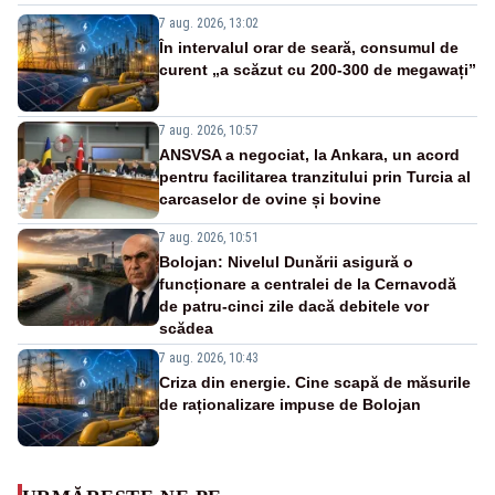
7 aug. 2026, 13:02
În intervalul orar de seară, consumul de
curent „a scăzut cu 200-300 de megawați”
7 aug. 2026, 10:57
ANSVSA a negociat, la Ankara, un acord
pentru facilitarea tranzitului prin Turcia al
carcaselor de ovine și bovine
7 aug. 2026, 10:51
Bolojan: Nivelul Dunării asigură o
funcționare a centralei de la Cernavodă
de patru-cinci zile dacă debitele vor
scădea
7 aug. 2026, 10:43
Criza din energie. Cine scapă de măsurile
de raționalizare impuse de Bolojan