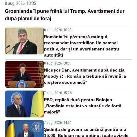
8 aug. 2026, 13:35
Groenlanda îi pune frână lui Trump. Avertisment dur
după planul de foraj
8 aug. 2026, 10:38
România își păstrează ratingul
recomandat investițiilor. Un semnal
pozitiv, dar și un avertisment pentru
autorități
8 aug. 2026, 08:51
Nicușor Dan, avertisment după decizia
Moody’s: „România trebuie să revină la
creștere economică”
7 aug. 2026, 15:26
PSD, replică dură pentru Bolojan:
„România este într-o situație de forță
majoră”
7 aug. 2026, 14:51
Ședința de guvern se amână pentru ora
15:00. Bolojan nu a obținut toate avizele