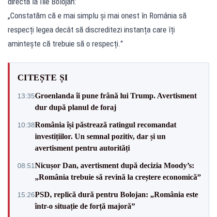
directă la Ilie Bolojan:
„Constatăm că e mai simplu și mai onest în România să
respecți legea decât să discreditezi instanța care îți
amintește că trebuie să o respecți.”
CITEȘTE ȘI
Groenlanda îi pune frână lui Trump. Avertisment
13:35
dur după planul de foraj
România își păstrează ratingul recomandat
10:38
investițiilor. Un semnal pozitiv, dar și un
avertisment pentru autorități
Nicușor Dan, avertisment după decizia Moody’s:
08:51
„România trebuie să revină la creștere economică”
PSD, replică dură pentru Bolojan: „România este
15:26
într-o situație de forță majoră”