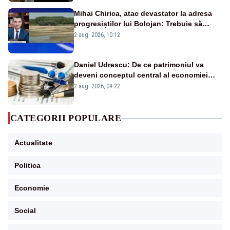
Mihai Chirica, atac devastator la adresa
progresiștilor lui Bolojan: Trebuie să
protejăm și natura, dar nu șținem omaneii
2 aug. 2026, 10:12
în stare permanentă de alertă
Daniel Udrescu: De ce patrimoniul va
deveni conceptul central al economiei
viitoare?
2 aug. 2026, 09:22
CATEGORII POPULARE
Actualitate
Politica
Economie
Social