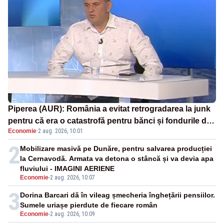
Piperea (AUR): România a evitat retrogradarea la junk
pentru că era o catastrofă pentru bănci și fondurile de
Economie
·
2 aug. 2026, 10:01
pensii
2
Mobilizare masivă pe Dunăre, pentru salvarea producției
la Cernavodă. Armata va detona o stâncă și va devia apa
fluviului - IMAGINI AERIENE
Economie
-
2 aug. 2026, 10:07
3
Dorina Barcari dă în vileag șmecheria înghețării pensiilor.
Sumele uriașe pierdute de fiecare român
Economie
-
2 aug. 2026, 10:09