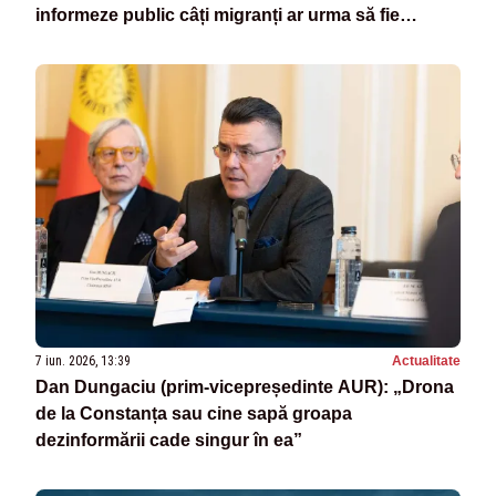
informeze public câți migranți ar urma să fie
repartizați României în cadrul noului Pact
european privind migrația și azilul”
7 iun. 2026, 13:39
Actualitate
Dan Dungaciu (prim-vicepreședinte AUR): „Drona
de la Constanța sau cine sapă groapa
dezinformării cade singur în ea”