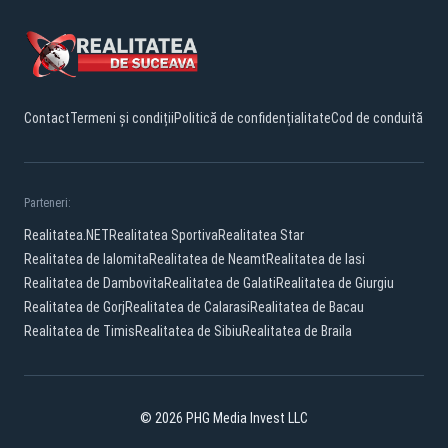
Contact
Termeni și condiții
Politică de confidențialitate
Cod de conduită
Parteneri:
Realitatea.NET
Realitatea Sportiva
Realitatea Star
Realitatea de Ialomita
Realitatea de Neamt
Realitatea de Iasi
Realitatea de Dambovita
Realitatea de Galati
Realitatea de Giurgiu
Realitatea de Gorj
Realitatea de Calarasi
Realitatea de Bacau
Realitatea de Timis
Realitatea de Sibiu
Realitatea de Braila
© 2026 PHG Media Invest LLC
Facebook
YouTube