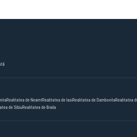
ită
mita
Realitatea de Neamt
Realitatea de Iasi
Realitatea de Dambovita
Realitatea d
atea de Sibiu
Realitatea de Braila