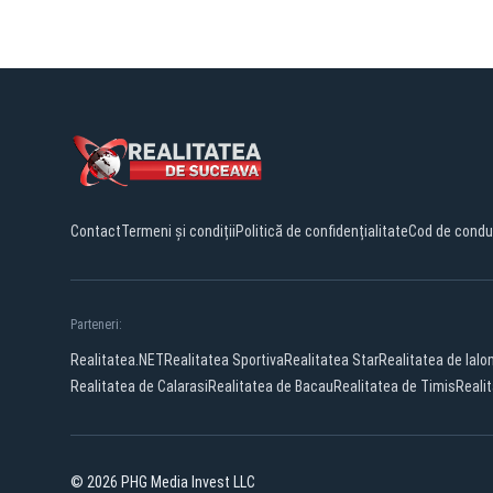
Contact
Termeni și condiții
Politică de confidențialitate
Cod de condu
Parteneri:
Realitatea.NET
Realitatea Sportiva
Realitatea Star
Realitatea de Ialo
Realitatea de Calarasi
Realitatea de Bacau
Realitatea de Timis
Realit
© 2026 PHG Media Invest LLC