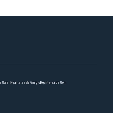
e Galati
Realitatea de Giurgiu
Realitatea de Gorj