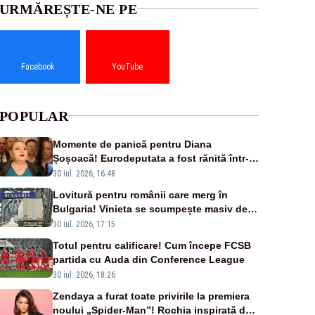
URMĂREȘTE-NE PE
Facebook
YouTube
POPULAR
Momente de panică pentru Diana
Șoșoacă! Eurodeputata a fost rănită într-
un accident rutier
30 iul. 2026, 16:48
Lovitură pentru românii care merg în
Bulgaria! Vinieta se scumpește masiv de la
1 august
30 iul. 2026, 17:15
Totul pentru calificare! Cum începe FCSB
partida cu Auda din Conference League
30 iul. 2026, 18:26
Zendaya a furat toate privirile la premiera
noului „Spider-Man”! Rochia inspirată de