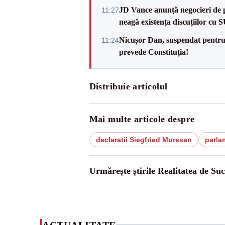
JD Vance anunță negocieri de pa
11:27
neagă existența discuțiilor cu 
Nicușor Dan, suspendat pentru
11:24
prevede Constituția!
Distribuie articolul
Mai multe articole despre
declaratii Siegfried Muresan
parla
Urmărește știrile Realitatea de Su
ACTUALITATE