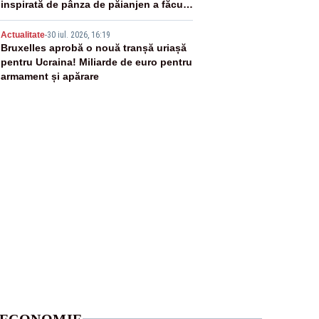
inspirată de pânza de păianjen a făcut
senzație
5
Actualitate
-
30 iul. 2026, 16:19
Bruxelles aprobă o nouă tranșă uriașă
pentru Ucraina! Miliarde de euro pentru
armament și apărare
ECONOMIE