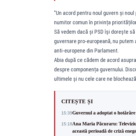
"Un acord pentru noul guvern și noul 
numitor comun în privința priorităților
Să vedem dacă și PSD își dorește să 
guvernare pro-europeană, nu putem a
anti-europene din Parlament.
Abia după ce cădem de acord asupra 
despre componența guvernului. Discuț
ultimele și nu cele care ne blochează
CITEȘTE ȘI
Guvernul a adoptat o hotărâre 
15:39
Ana Maria Păcuraru: Televiziune
15:18
această perioadă de criză enege