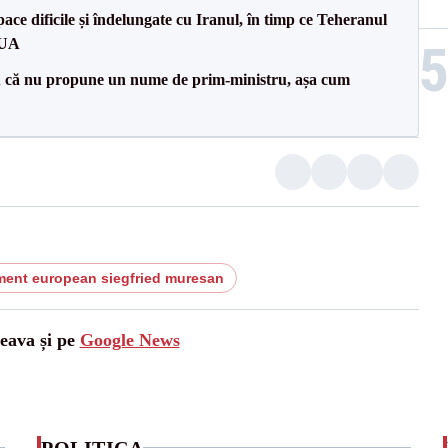
ce dificile și îndelungate cu Iranul, în timp ce Teheranul
SUA
 că nu propune un nume de prim-ministru, așa cum
ment european siegfried muresan
ceava și pe
Google News
POLITICA