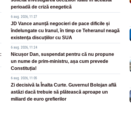
perioadă de criză enegetică
6 aug. 2026, 11:27
JD Vance anunță negocieri de pace dificile și
îndelungate cu Iranul, în timp ce Teheranul neagă
existența discuțiilor cu SUA
6 aug. 2026, 11:24
:
Nicușor Dan, suspendat pentru că nu propune
un nume de prim-ministru, așa cum prevede
Constituția!
6 aug. 2026, 11:05
Zi decisivă la Înalta Curte. Guvernul Bolojan află
astăzi dacă trebuie să plătească aproape un
miliard de euro grefierilor