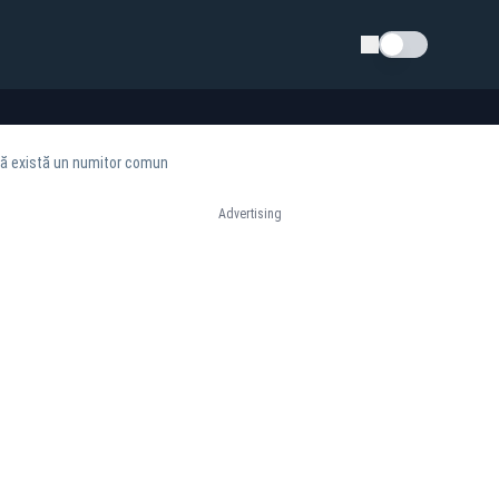
Schimba tema
acă există un numitor comun
Advertising