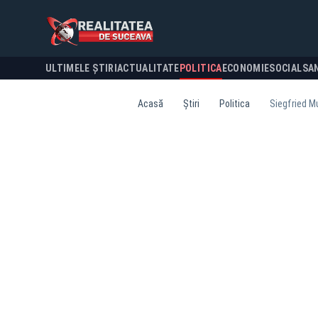
ULTIMELE ȘTIRI
ACTUALITATE
POLITICA
ECONOMIE
SOCIAL
SA
Acasă
Știri
Politica
Siegfried M