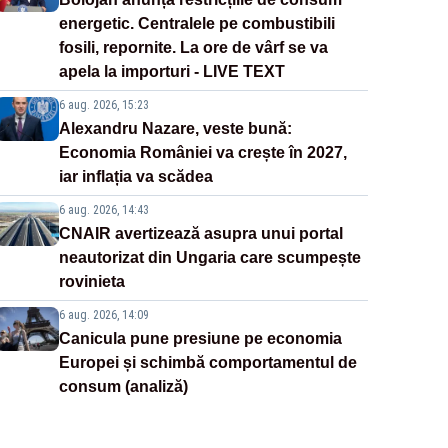
energetic. Centralele pe combustibili
fosili, repornite. La ore de vârf se va
apela la importuri - LIVE TEXT
6 aug. 2026, 15:23
Alexandru Nazare, veste bună:
Economia României va crește în 2027,
iar inflația va scădea
6 aug. 2026, 14:43
CNAIR avertizează asupra unui portal
neautorizat din Ungaria care scumpește
rovinieta
6 aug. 2026, 14:09
Canicula pune presiune pe economia
Europei și schimbă comportamentul de
consum (analiză)