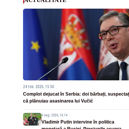
24 feb. 2026, 15:50
Complot dejucat în Serbia: doi bărbați, suspectaț
că plănuiau asasinarea lui Vučić
6 aug. 2026, 16:14
Vladimir Putin intervine în politica
monetară a Rusiei. Presiunile asupra