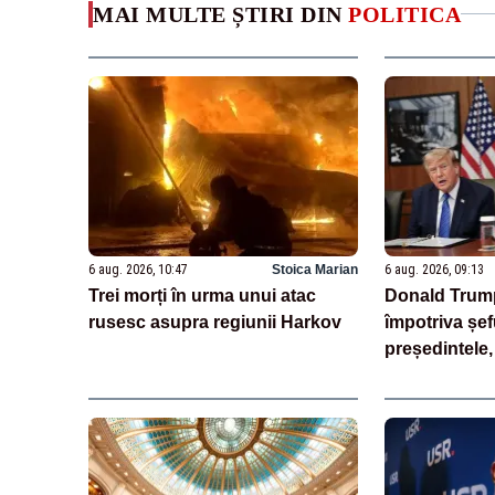
MAI MULTE ȘTIRI DIN
POLITICA
6 aug. 2026, 10:47
Stoica Marian
6 aug. 2026, 09:13
Trei morți în urma unui atac
Donald Trump
rusesc asupra regiunii Harkov
împotriva șef
președintele, 
ascuns penur
SURSE