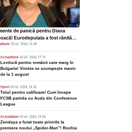
ente de panică pentru Diana
oacă! Eurodeputata a fost rănită
litate
·
30 iul. 2026, 16:48
-un accident rutier
2
Actualitate
-
30 iul. 2026, 17:15
Lovitură pentru românii care merg în
Bulgaria! Vinieta se scumpește masiv
de la 1 august
3
Sport
-
30 iul. 2026, 18:26
Totul pentru calificare! Cum începe
FCSB partida cu Auda din Conference
League
4
Actualitate
-
30 iul. 2026, 18:56
Zendaya a furat toate privirile la
premiera noului „Spider-Man”! Rochia