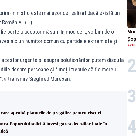
prim-ministru este mai ușor de realizat dacă există un
 României. (...)
fie parte a acestor măsuri. În mod cert, vorbim de o
Mom
Șoș
vea niciun numitor comun cu partidele extremiste și
Actua
într
acestor urgențe și asupra soluționărilor, putem discuta
iile despre persoane și funcții trebuie să fie mereu
", a transmis Siegfired Mureșan.
care aprobă planurile de pregătire pentru riscuri
a Poporului solicită investigarea deciziilor luate în
tică