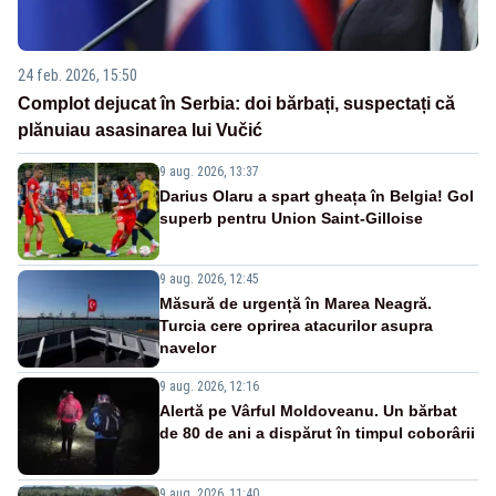
24 feb. 2026, 15:50
Complot dejucat în Serbia: doi bărbați, suspectați că
plănuiau asasinarea lui Vučić
9 aug. 2026, 13:37
Darius Olaru a spart gheața în Belgia! Gol
superb pentru Union Saint-Gilloise
9 aug. 2026, 12:45
Măsură de urgență în Marea Neagră.
Turcia cere oprirea atacurilor asupra
navelor
9 aug. 2026, 12:16
Alertă pe Vârful Moldoveanu. Un bărbat
de 80 de ani a dispărut în timpul coborârii
9 aug. 2026, 11:40