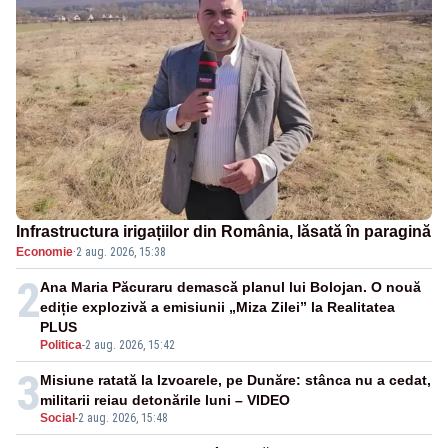
Infrastructura irigațiilor din România, lăsată în paragină
Economie
·
2 aug. 2026, 15:38
2
Ana Maria Păcuraru demască planul lui Bolojan. O nouă
ediție explozivă a emisiunii „Miza Zilei” la Realitatea
PLUS
Politica
-
2 aug. 2026, 15:42
3
Misiune ratată la Izvoarele, pe Dunăre: stânca nu a cedat,
militarii reiau detonările luni – VIDEO
Social
-
2 aug. 2026, 15:48