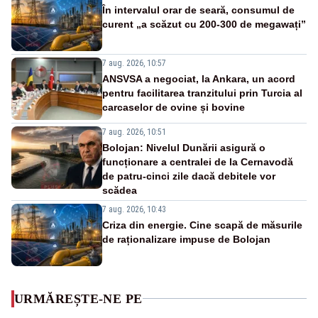
În intervalul orar de seară, consumul de
curent „a scăzut cu 200-300 de megawați”
7 aug. 2026, 10:57
ANSVSA a negociat, la Ankara, un acord
pentru facilitarea tranzitului prin Turcia al
carcaselor de ovine și bovine
7 aug. 2026, 10:51
Bolojan: Nivelul Dunării asigură o
funcționare a centralei de la Cernavodă
de patru-cinci zile dacă debitele vor
scădea
7 aug. 2026, 10:43
Criza din energie. Cine scapă de măsurile
de raționalizare impuse de Bolojan
URMĂREȘTE-NE PE