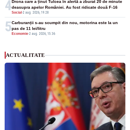
4
Drona care a ținut Tulcea în alertă a zburat 20 de minute
deasupra apelor României. Au fost ridicate două F-16
Social
-
2 aug. 2026, 19:28
5
Carburanții s-au scumpit din nou, motorina este la un
pas de 11 lei/litru
Economie
-
2 aug. 2026, 15:36
ACTUALITATE