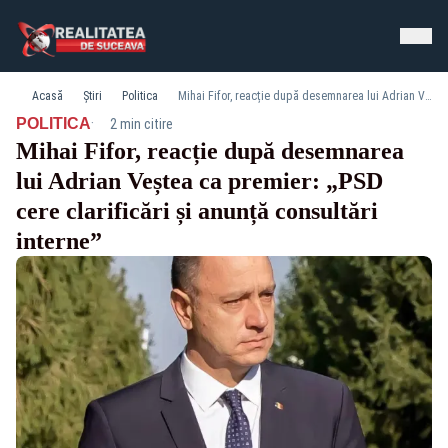
Acasă
Știri
Politica
Mihai Fifor, reacție după desemnarea lui Adrian Veștea ca premier: „PSD cere clarificări și anunță consultări interne”
·
POLITICA
2 min citire
Mihai Fifor, reacție după desemnarea
lui Adrian Veștea ca premier: „PSD
cere clarificări și anunță consultări
interne”