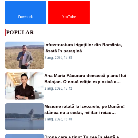
Facebook
YouTube
POPULAR
Infrastructura irigațiilor din România,
lăsată în paragină
2 aug. 2026, 15:38
Ana Maria Păcuraru demască planul lui
Bolojan. O nouă ediție explozivă a
emisiunii „Miza Zilei” la Realitatea PLUS
2 aug. 2026, 15:42
Misiune ratată la Izvoarele, pe Dunăre:
stânca nu a cedat, militarii reiau
detonările luni – VIDEO
2 aug. 2026, 15:48
Drona care a ținut Tulcea în alertă a