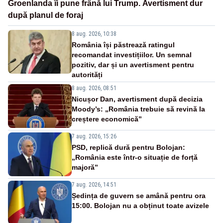
Groenlanda îi pune frână lui Trump. Avertisment dur
după planul de foraj
8 aug. 2026, 10:38
România își păstrează ratingul
recomandat investițiilor. Un semnal
pozitiv, dar și un avertisment pentru
autorități
8 aug. 2026, 08:51
Nicușor Dan, avertisment după decizia
Moody’s: „România trebuie să revină la
creștere economică”
7 aug. 2026, 15:26
PSD, replică dură pentru Bolojan:
„România este într-o situație de forță
majoră”
7 aug. 2026, 14:51
Ședința de guvern se amână pentru ora
15:00. Bolojan nu a obținut toate avizele