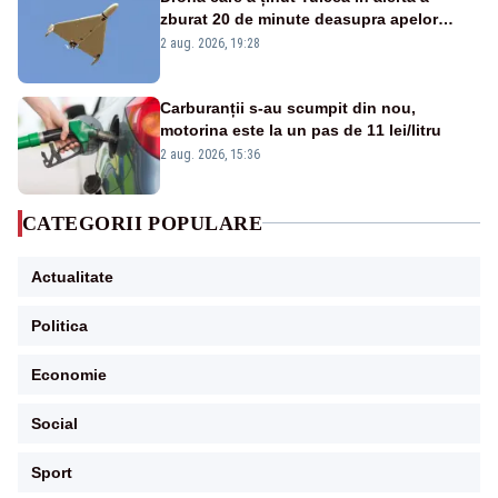
zburat 20 de minute deasupra apelor
României. Au fost ridicate două F-16
2 aug. 2026, 19:28
Carburanții s-au scumpit din nou,
motorina este la un pas de 11 lei/litru
2 aug. 2026, 15:36
CATEGORII POPULARE
Actualitate
Politica
Economie
Social
Sport