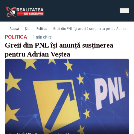
Acasă
Știri
Politica
Greii din PNL își anunță susținerea pentru Adrian Veștea
·
POLITICA
1 min citire
Greii din PNL își anunță susținerea
pentru Adrian Veștea