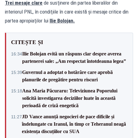
Trei mesaje clare
de susţinere din partea liberalilor din
interiorul PNL, în condiţiile în care există și mesaje critice din
partea apropiaţilor lui
Ilie Bolojan.
CITEȘTE ȘI
Ilie Bolojan evită un răspuns clar despre averea
16:34
partenerei sale: „Am respectat întotdeauna legea”
Guvernul a adoptat o hotărâre care aprobă
15:39
planurile de pregătire pentru riscuri
Ana Maria Păcuraru: Televiziunea Poporului
15:18
solicită investigarea deciziilor luate în această
perioadă de criză enegetică
JD Vance anunță negocieri de pace dificile și
11:27
îndelungate cu Iranul, în timp ce Teheranul neagă
existența discuțiilor cu SUA