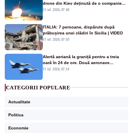
drone din Kiev deținută de o companie
americană, distrusă de o rachetă
31 iul. 2026, 07:40
rusească
ITALIA: 7 persoane, dispărute după
prăbușirea unei clădiri în Sicilia | VIDEO
31 iul. 2026, 07:50
Alertă aeriană la graniță pentru a treia
oară în 24 de ore. Două aeronave
Eurofighter britanice au fost ridicate de la
31 iul. 2026, 07:24
sol
CATEGORII POPULARE
Actualitate
Politica
Economie