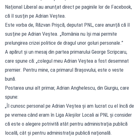
Naţional Liberal au anunţat direct pe paginile lor de Facebook,
că îl susţin pe Adrian Veştea.
Este vorba de, Răzvan Prişcă, deputat PNL, care anunţă că îl
susţine pe Adrian Veştea. „România nu îşi mai permite
prelungirea crizei politice de dragul unor goluri personale.”
A apărut și un mesaj din partea primarului George Scripcaru,
care spune că: „colegul meu Adrian Veştea a fost desemnat
premier. Pentru mine, ca primarul Braşovului, este o veste
bună.
Postarea unui alt primar, Adrian Anghelescu, din Giurgiu, care
spune:
„Îl cunosc personal pe Adrian Veştea şi am lucrat cu el încă de
pe vremea când eram în Liga Aleşilor Locali ai PNL şi consider
că este o alegere potrivită atât pentru administraţia publică
locală, cât şi pentru administraţia publică naţională.