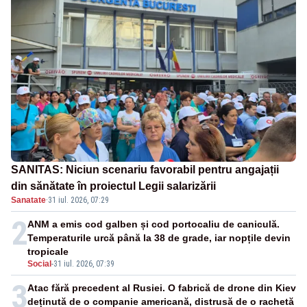
SANITAS: Niciun scenariu favorabil pentru angajații
din sănătate în proiectul Legii salarizării
Sanatate
·
31 iul. 2026, 07:29
2
ANM a emis cod galben și cod portocaliu de caniculă.
Temperaturile urcă până la 38 de grade, iar nopțile devin
tropicale
Social
-
31 iul. 2026, 07:39
3
Atac fără precedent al Rusiei. O fabrică de drone din Kiev
deținută de o companie americană, distrusă de o rachetă