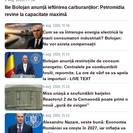
Ilie Bolojan anunță ieftinirea carburanților: Petromidia
revine la capacitate maximă
6 aug. 2026, 15:36
Cum se va întrerupe energia electrică la
marii consumatori industriali? Bolojan:
Nu vor exista compensații
6 aug. 2026, 15:33
Bolojan anunță restricțiile de consum
energetic. Centralele pe combustibili
fosili, repornite. La ore de vârf se va apela
la importuri - LIVE TEXT
6 aug. 2026, 15:24
Miza uriașă a scufundării barjelor.
Reactorul 2 de la Cernavodă poate primi o
nouă „gură de oxigen”
6 aug. 2026, 15:23
Alexandru Nazare, veste bună: Economia
României va crește în 2027, iar inflația va