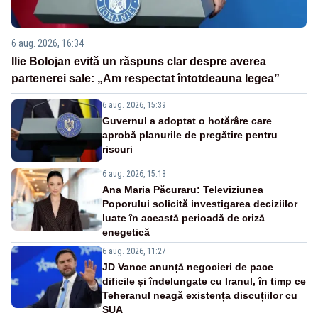
6 aug. 2026, 16:34
Ilie Bolojan evită un răspuns clar despre averea
partenerei sale: „Am respectat întotdeauna legea”
6 aug. 2026, 15:39
Guvernul a adoptat o hotărâre care
aprobă planurile de pregătire pentru
riscuri
6 aug. 2026, 15:18
Ana Maria Păcuraru: Televiziunea
Poporului solicită investigarea deciziilor
luate în această perioadă de criză
enegetică
6 aug. 2026, 11:27
JD Vance anunță negocieri de pace
dificile și îndelungate cu Iranul, în timp ce
Teheranul neagă existența discuțiilor cu
SUA