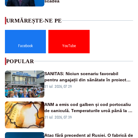
scădea
URMĂREȘTE-NE PE
Facebook
YouTube
POPULAR
SANITAS: Niciun scenariu favorabil
pentru angajații din sănătate în proiectul
Legii salarizării
31 iul. 2026, 07:29
ANM a emis cod galben și cod portocaliu
de caniculă. Temperaturile urcă până la 38
de grade, iar nopțile devin tropicale
31 iul. 2026, 07:39
Atac fără precedent al Rusiei. O fabrică de