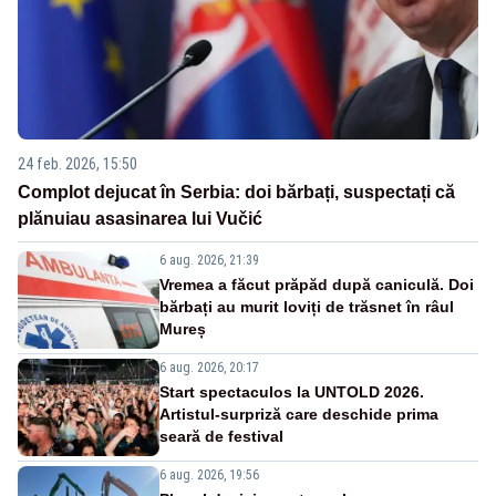
24 feb. 2026, 15:50
Complot dejucat în Serbia: doi bărbați, suspectați că
plănuiau asasinarea lui Vučić
6 aug. 2026, 21:39
Vremea a făcut prăpăd după caniculă. Doi
bărbați au murit loviți de trăsnet în râul
Mureș
6 aug. 2026, 20:17
Start spectaculos la UNTOLD 2026.
Artistul-surpriză care deschide prima
seară de festival
6 aug. 2026, 19:56