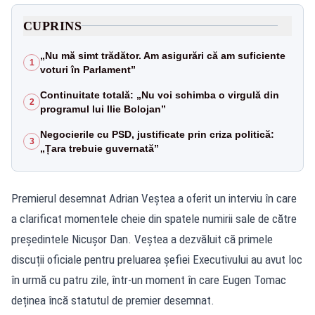
CUPRINS
„Nu mă simt trădător. Am asigurări că am suficiente
1
voturi în Parlament”
Continuitate totală: „Nu voi schimba o virgulă din
2
programul lui Ilie Bolojan”
Negocierile cu PSD, justificate prin criza politică:
3
„Țara trebuie guvernată”
Premierul desemnat Adrian Veștea a oferit un interviu în care
a clarificat momentele cheie din spatele numirii sale de către
președintele Nicușor Dan. Veștea a dezvăluit că primele
discuții oficiale pentru preluarea șefiei Executivului au avut loc
în urmă cu patru zile, într-un moment în care Eugen Tomac
deținea încă statutul de premier desemnat.