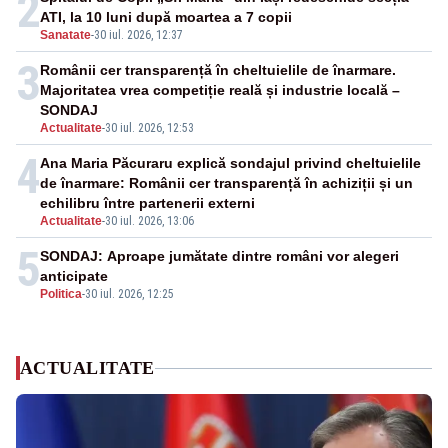
2
ATI, la 10 luni după moartea a 7 copii
Sanatate
-
30 iul. 2026, 12:37
3
Românii cer transparență în cheltuielile de înarmare.
Majoritatea vrea competiție reală și industrie locală –
SONDAJ
Actualitate
-
30 iul. 2026, 12:53
4
Ana Maria Păcuraru explică sondajul privind cheltuielile
de înarmare: Românii cer transparență în achiziții și un
echilibru între partenerii externi
Actualitate
-
30 iul. 2026, 13:06
5
SONDAJ: Aproape jumătate dintre români vor alegeri
anticipate
Politica
-
30 iul. 2026, 12:25
ACTUALITATE