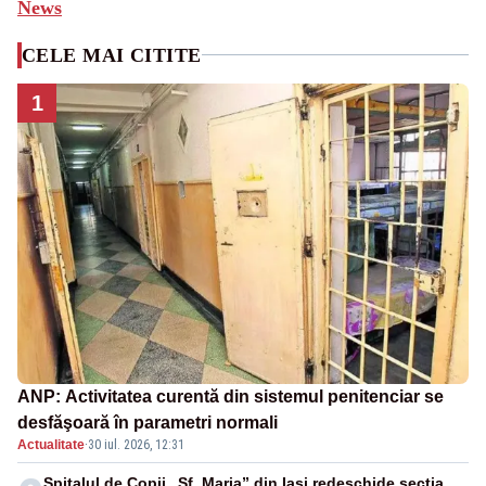
News
CELE MAI CITITE
1
ANP: Activitatea curentă din sistemul penitenciar se
desfăşoară în parametri normali
Actualitate
·
30 iul. 2026, 12:31
Spitalul de Copii „Sf. Maria” din Iași redeschide secția