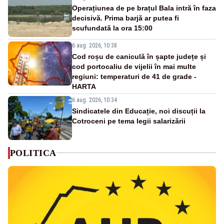
Operațiunea de pe brațul Bala intră în faza
decisivă. Prima barjă ar putea fi
scufundată la ora 15:00
6 aug. 2026, 10:38
Cod roșu de caniculă în șapte județe și
cod portocaliu de vijelii în mai multe
regiuni: temperaturi de 41 de grade -
HARTA
6 aug. 2026, 10:34
Sindicatele din Educație, noi discuții la
Cotroceni pe tema legii salarizării
POLITICA