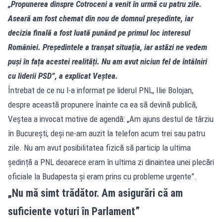
„Propunerea dinspre Cotroceni a venit în urmă cu patru zile.
Aseară am fost chemat din nou de domnul președinte, iar
decizia finală a fost luată punând pe primul loc interesul
României. Președintele a tranșat situația, iar astăzi ne vedem
puși în fața acestei realități. Nu am avut niciun fel de întâlniri
cu liderii PSD”, a explicat Veștea.
Întrebat de ce nu l-a informat pe liderul PNL, Ilie Bolojan,
despre această propunere înainte ca ea să devină publică,
Veștea a invocat motive de agendă: „Am ajuns destul de târziu
în București, deși ne-am auzit la telefon acum trei sau patru
zile. Nu am avut posibilitatea fizică să particip la ultima
ședință a PNL deoarece eram în ultima zi dinaintea unei plecări
oficiale la Budapesta și eram prins cu probleme urgente”.
„Nu mă simt trădător. Am asigurări că am
suficiente voturi în Parlament”