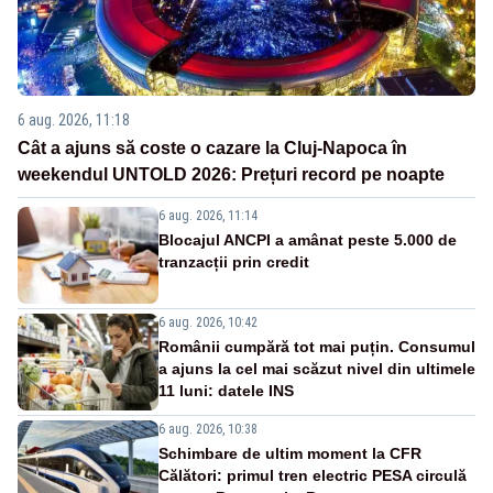
6 aug. 2026, 11:18
Cât a ajuns să coste o cazare la Cluj-Napoca în
weekendul UNTOLD 2026: Prețuri record pe noapte
6 aug. 2026, 11:14
Blocajul ANCPI a amânat peste 5.000 de
tranzacții prin credit
6 aug. 2026, 10:42
Românii cumpără tot mai puțin. Consumul
a ajuns la cel mai scăzut nivel din ultimele
11 luni: datele INS
6 aug. 2026, 10:38
Schimbare de ultim moment la CFR
Călători: primul tren electric PESA circulă