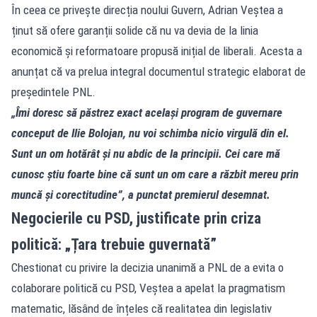
În ceea ce privește direcția noului Guvern, Adrian Veștea a
ținut să ofere garanții solide că nu va devia de la linia
economică și reformatoare propusă inițial de liberali. Acesta a
anunțat că va prelua integral documentul strategic elaborat de
președintele PNL.
„Îmi doresc să păstrez exact același program de guvernare
conceput de Ilie Bolojan, nu voi schimba nicio virgulă din el.
Sunt un om hotărât și nu abdic de la principii. Cei care mă
cunosc știu foarte bine că sunt un om care a răzbit mereu prin
muncă și corectitudine”, a punctat premierul desemnat.
Negocierile cu PSD, justificate prin criza
politică: „Țara trebuie guvernată”
Chestionat cu privire la decizia unanimă a PNL de a evita o
colaborare politică cu PSD, Veștea a apelat la pragmatism
matematic, lăsând de înțeles că realitatea din legislativ