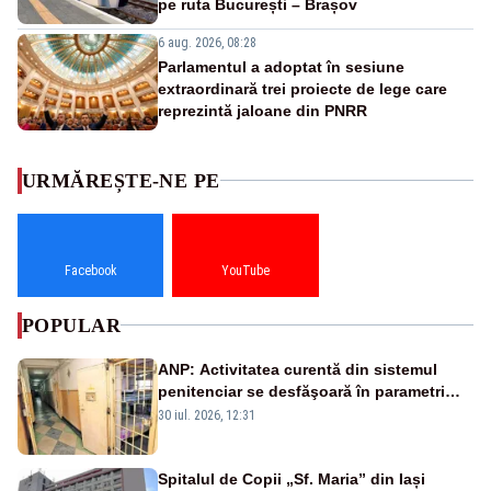
pe ruta București – Brașov
6 aug. 2026, 08:28
Parlamentul a adoptat în sesiune
extraordinară trei proiecte de lege care
reprezintă jaloane din PNRR
URMĂREȘTE-NE PE
Facebook
YouTube
POPULAR
ANP: Activitatea curentă din sistemul
penitenciar se desfăşoară în parametri
normali
30 iul. 2026, 12:31
Spitalul de Copii „Sf. Maria” din Iași