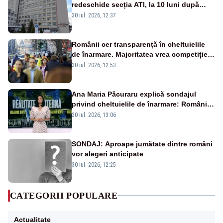
redeschide secția ATI, la 10 luni după
moartea a 7 copii
30 iul. 2026, 12:37
Românii cer transparență în cheltuielile
de înarmare. Majoritatea vrea competiție
reală și industrie locală – SONDAJ
30 iul. 2026, 12:53
Ana Maria Păcuraru explică sondajul
privind cheltuielile de înarmare: Românii
cer transparență în achiziții și un echilibru
30 iul. 2026, 13:06
între partenerii externi
SONDAJ: Aproape jumătate dintre români
vor alegeri anticipate
30 iul. 2026, 12:25
CATEGORII POPULARE
Actualitate