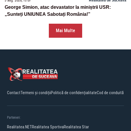
5 aug. 2026, 13:07
Realitatea de Suceava
George Simion, atac devastator la miniștrii USR:
„Sunteți UNIUNEA Sabotați România!”
Mai Multe
Contact
Termeni și condiții
Politică de confidențialitate
Cod de conduită
Parteneri:
Realitatea.NET
Realitatea Sportiva
Realitatea Star