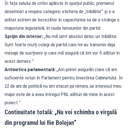
În fața valului de critici apărute în spațiul public, premierul
desemnat a respins categoric eticheta de „trădător” și s-a
arătat extrem de încrezător în capacitatea sa de a strânge o
majoritate legislativă, în ciuda tensiunilor din partid.
Sprijin din interior:
„Nu mă simt absolut deloc un trădător.
Sunt foarte mulți colegi de partid care mi-au transmis deja
mesaje de susținere și care mă asigură că îmi vor fi alături în
acest demers.”
Aritmetica parlamentară:
„Am primit asigurări clare că am
suficiente voturi în Parlament pentru învestirea Cabinetului. În
22 de ani de politică nu am atacat pe nimeni, iar interesul meu
major este de a avea întregul PNL alături de mine în acest
proiect.”
Continuitate totală: „Nu voi schimba o virgulă
din programul lui Ilie Bolojan”