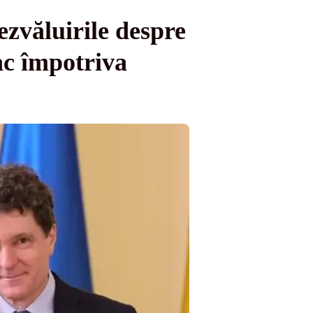
zvăluirile despre
ac împotriva