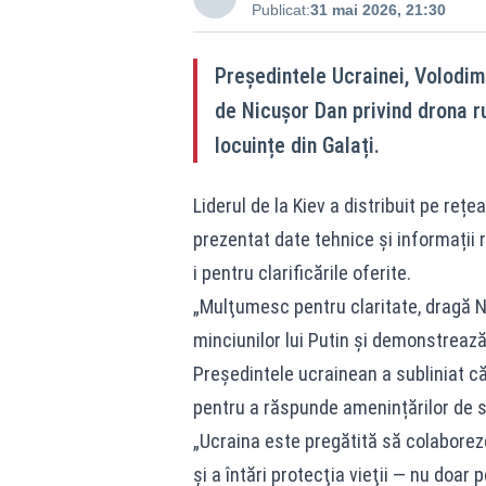
Publicat:
31 mai 2026, 21:30
Președintele Ucrainei, Volodimi
de Nicușor Dan privind drona r
locuințe din Galați.
Liderul de la Kiev a distribuit pe reț
prezentat date tehnice și informații r
i pentru clarificările oferite.
„Mulţumesc pentru claritate, dragă N
minciunilor lui Putin şi demonstrează
Președintele ucrainean a subliniat că
pentru a răspunde amenințărilor de se
„Ucraina este pregătită să colabore
şi a întări protecţia vieţii — nu doar