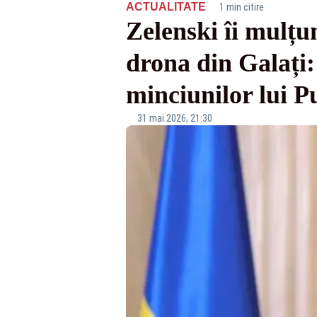
·
ACTUALITATE
1 min citire
Zelenski îi mulțu
drona din Galați:
minciunilor lui P
31 mai 2026, 21:30