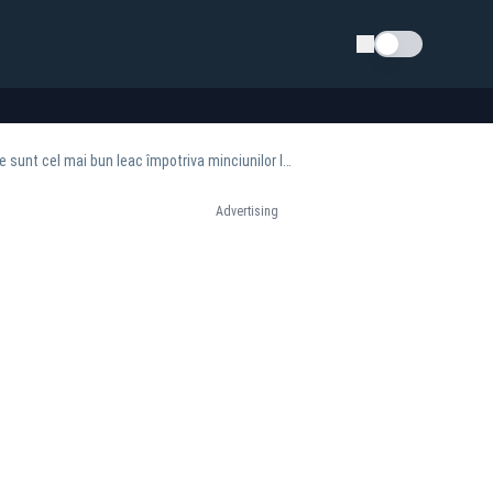
Schimba tema
Zelenski îi mulțumește lui Nicușor Dan după dezvăluirile despre drona din Galați: „Faptele sunt cel mai bun leac împotriva minciunilor lui Putin”
Advertising