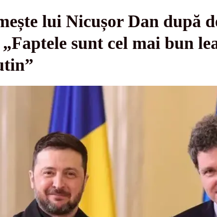
mește lui Nicușor Dan după de
 „Faptele sunt cel mai bun le
utin”