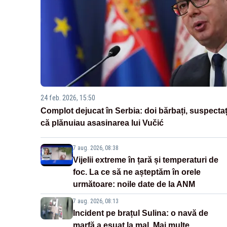
24 feb. 2026, 15:50
Complot dejucat în Serbia: doi bărbați, suspectaț
că plănuiau asasinarea lui Vučić
7 aug. 2026, 08:38
Vijelii extreme în țară și temperaturi de
foc. La ce să ne așteptăm în orele
următoare: noile date de la ANM
7 aug. 2026, 08:13
Incident pe brațul Sulina: o navă de
marfă a eșuat la mal. Mai multe