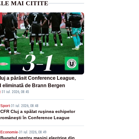
LE MAI CITITE
luj a părăsit Conference League,
nd eliminată de Brann Bergen
t
·
31 iul. 2026, 08:45
2
Sport
-
31 iul. 2026, 08:48
CFR Cluj a spălat ruşinea echipelor
româneşti în Conference League
3
Economie
-
31 iul. 2026, 08:49
Bugetul pentru mașini electrice din