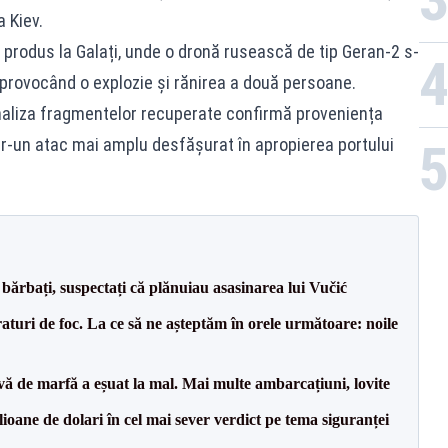
a Kiev.
i produs la Galați, unde o dronă rusească de tip Geran-2 s-
 provocând o explozie și rănirea a două persoane.
naliza fragmentelor recuperate confirmă proveniența
tr-un atac mai amplu desfășurat în apropierea portului
bărbați, suspectați că plănuiau asasinarea lui Vučić
raturi de foc. La ce să ne așteptăm în orele următoare: noile
vă de marfă a eșuat la mal. Mai multe ambarcațiuni, lovite
ioane de dolari în cel mai sever verdict pe tema siguranței