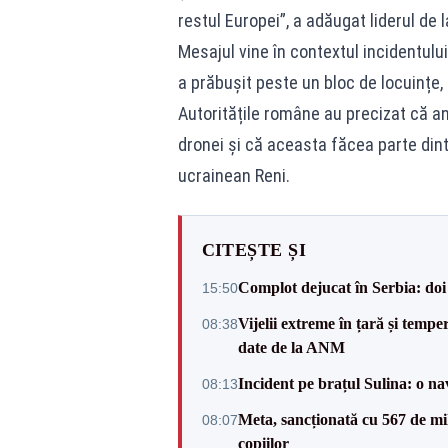
restul Europei”, a adăugat liderul de l
Mesajul vine în contextul incidentulu
a prăbușit peste un bloc de locuințe,
Autoritățile române au precizat că a
dronei și că aceasta făcea parte din
ucrainean Reni.
CITEȘTE ȘI
Complot dejucat în Serbia: doi 
15:50
Vijelii extreme în țară și tempe
08:38
date de la ANM
Incident pe brațul Sulina: o na
08:13
Meta, sancționată cu 567 de mil
08:07
copiilor