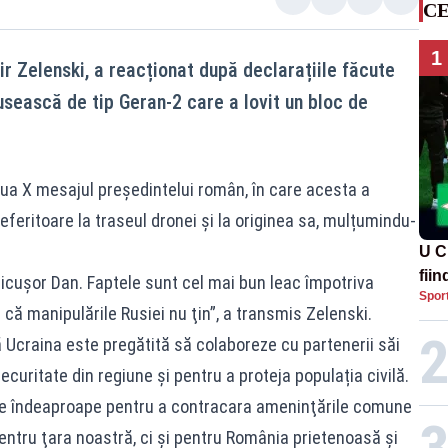
CE
1
r Zelenski, a reacționat după declarațiile făcute
usească de tip Geran-2 care a lovit un bloc de
eaua X mesajul președintelui român, în care acesta a
eferitoare la traseul dronei și la originea sa, mulțumindu-
U C
fii
icuşor Dan. Faptele sunt cel mai bun leac împotriva
Spor
 că manipulările Rusiei nu ţin”, a transmis Zelenski.
 Ucraina este pregătită să colaboreze cu partenerii săi
curitate din regiune și pentru a proteja populația civilă.
ze îndeaproape pentru a contracara ameninţările comune
 pentru ţara noastră, ci şi pentru România prietenoasă şi