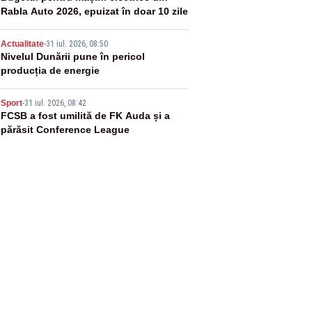
Rabla Auto 2026, epuizat în doar 10 zile
4
Actualitate
-
31 iul. 2026, 08:50
Nivelul Dunării pune în pericol
producția de energie
5
Sport
-
31 iul. 2026, 08:42
FCSB a fost umilită de FK Auda și a
părăsit Conference League