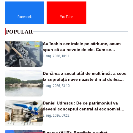
Facebook
YouTube
POPULAR
Au închis centralele pe cărbune, acum
spun că au nevoie de ele. Cum se
pasează vina în plină criză energetică
1 aug. 2026, 18:11
Dunărea a secat atât de mult încât a scos
la suprafață nave naziste din al doilea
război mondial
1 aug. 2026, 23:10
Daniel Udrescu: De ce patrimoniul va
deveni conceptul central al economiei
viitoare?
2 aug. 2026, 09:22
Piperea (AUR): România a evitat