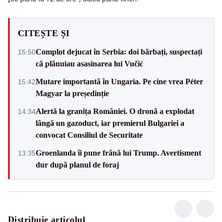
CITEȘTE ȘI
Complot dejucat în Serbia: doi bărbați, suspectați
15:50
că plănuiau asasinarea lui Vučić
Mutare importantă în Ungaria. Pe cine vrea Péter
15:42
Magyar la președinție
Alertă la granița României. O dronă a explodat
14:34
lângă un gazoduct, iar premierul Bulgariei a
convocat Consiliul de Securitate
Groenlanda îi pune frână lui Trump. Avertisment
13:35
dur după planul de foraj
Distribuie articolul