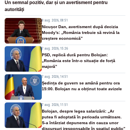
Un semnal pozitiv, dar și un avertisment pentru
autorități
8 aug. 2026, 08:51
Nicușor Dan, avertisment după decizia
Moody’s: „România trebuie să revină la
creștere economică”
7 aug. 2026, 15:26
PSD, replică dură pentru Bolojan:
„România este într-o situație de forță
majoră”
7 aug. 2026, 14:51
Ședința de guvern se amână pentru ora
15:00. Bolojan nu a obținut toate avizele
7 aug. 2026, 11:51
Bolojan, despre legea salarizării: „Ar
putea fi adoptată în perioada următoare.
S-a întârziat depunerea din cauza unor
discursuri iresponsabile în spaţiul public”