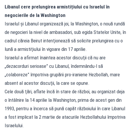
Libanul cere prelungirea armistițiului cu Israelul în
negocierile de la Washington
Israelul şi Libanul organizează joi, la Washington, o nouă rundă
de negocieri la nivel de ambasadori, sub egida Statelor Unite, în
cadrul căreia Beirut intenţionează să solicite prelungirea cu o
lună a armistiţiului în vigoare din 17 aprilie.
Israelul a afirmat înaintea acestor discuţii că nu are
„dezacorduri serioase” cu Libanul, îndemnându-l să
„colaboreze” împotriva grupării pro-iraniene Hezbollah, mare
absent al acestor discuţii, la care se opune.
Cele două ţări, aflate încă în stare de război, au organizat deja
o întâlnire la 14 aprilie la Washington, prima de acest gen din
1993, pentru a încerca să pună capăt războiului în care Libanul
a fost implicat la 2 martie de atacurile Hezbollahului împotriva
Israelului.