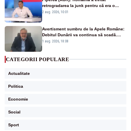
retrogradarea la junk pentru că era o
catastrofă pentru bănci și fondurile de
2 aug. 2026, 10:01
pensii
Avertisment sumbru de la Apele Române:
Debitul Dunării va continua să scadă.
Cernavodă s-ar putea închide în 4 zile
1 aug. 2026, 18:08
CATEGORII POPULARE
Actualitate
Politica
Economie
Social
Sport