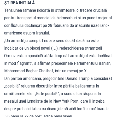
ȘTIREA INIȚIALĂ
Tensiunea rămâne ridicată în strâmtoare, o trecere crucială
pentru transportul mondial de hidrocarburi şi un punct major al
conflictului declanşat pe 28 februarie de atacurile israeliano-
americane asupra Iranului.
„Un armistiţiu complet nu are sens decât dacă nu este
încălcat de un blocaj naval (...), redeschiderea strâmtorii
Ormuz este imposibilă atâta timp cât armistiţiul este încălcat
în mod flagrant”, a afirmat preşedintele Parlamentului iranian,
Mohammad Bagher Ghalibaf, într-un mesaj pe X.
Din partea americană, preşedintele Donald Trump a considerat
„posibilă” reluarea discuţiilor între părţile beligerante în
următoarele zile. „Este posibil!”, a scris el ca răspuns la
mesajul unei jurnaliste de la New York Post, care îl întreba
despre probabilitatea ca discuţiile să aibă loc în următoarele
„36 până la 72 de ore”, adică până vineri.