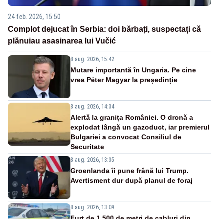
24 feb. 2026, 15:50
Complot dejucat în Serbia: doi bărbați, suspectați că
plănuiau asasinarea lui Vučić
8 aug. 2026, 15:42
Mutare importantă în Ungaria. Pe cine
vrea Péter Magyar la președinție
8 aug. 2026, 14:34
Alertă la granița României. O dronă a
explodat lângă un gazoduct, iar premierul
Bulgariei a convocat Consiliul de
Securitate
8 aug. 2026, 13:35
Groenlanda îi pune frână lui Trump.
Avertisment dur după planul de foraj
8 aug. 2026, 13:09
Furt de 1.500 de metri de cabluri din