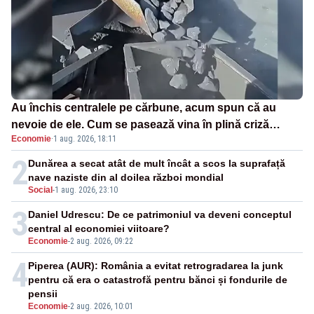
Au închis centralele pe cărbune, acum spun că au
nevoie de ele. Cum se pasează vina în plină criză
Economie
·
1 aug. 2026, 18:11
energetică
2
Dunărea a secat atât de mult încât a scos la suprafață
nave naziste din al doilea război mondial
Social
-
1 aug. 2026, 23:10
3
Daniel Udrescu: De ce patrimoniul va deveni conceptul
central al economiei viitoare?
Economie
-
2 aug. 2026, 09:22
4
Piperea (AUR): România a evitat retrogradarea la junk
pentru că era o catastrofă pentru bănci și fondurile de
pensii
Economie
-
2 aug. 2026, 10:01