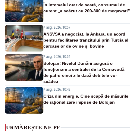
În intervalul orar de seară, consumul de
curent „a scăzut cu 200-300 de megawați”
7 aug. 2026, 10:57
ANSVSA a negociat, la Ankara, un acord
pentru facilitarea tranzitului prin Turcia al
carcaselor de ovine și bovine
7 aug. 2026, 10:51
Bolojan: Nivelul Dunării asigură o
funcționare a centralei de la Cernavodă
de patru-cinci zile dacă debitele vor
scădea
7 aug. 2026, 10:43
Criza din energie. Cine scapă de măsurile
de raționalizare impuse de Bolojan
URMĂREȘTE-NE PE