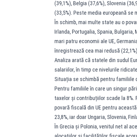
(39,1%), Belgia (37,6%), Slovenia (3
(33,5%). Peste media europeană se m
În schimb, mai multe state au o povară
Irlanda, Portugalia, Spania, Bulgaria, 
mari patru economii ale UE, Germania
înregistrează cea mai redusă (22,1%); 
Analiza arată că statele din sudul Eu
salariilor, în timp ce nivelurile ridic
Situația se schimbă pentru familiile 
Pentru familiile în care un singur păr
taxelor și contribuțiilor scade la 8%
povară fiscală din UE pentru această 
23,8%, iar doar Ungaria, Slovenia, F
În Grecia și Polonia, venitul net al ac
alocațiilor și facilităților fiscale a