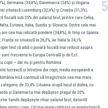
6,9%), Germania (34,8%), Danemarca (34%) și Ungaria
ai situează Luxemburg (32,6%) și Croația (31,5%).
 fiscală sub 25% din salariul brut, printre care Cehia,
Malta, Estonia, Italia, Suedia și Slovacia. Dintre cele mai
 are cea mai ridicată pondere (34,8%), în timp ce Spania
Franța se situează la 26,2%, iar Italia la 24,1%.
ropei tind să aibă o povară fiscală mai redusă asupra
ate sunt frecvente în Europa Centrală și de Est.
cu copii — dar nu și pentru România
inte lucrează și întreține doi copii, media europeană a
. România însă continuă să înregistreze cea mai mare
categorie, de 33,4%. Lituania ocupă locul al doilea, cu
inlanda și Danemarca mai depășesc pragul de 20%.
estor familii depășește chiar salariul brut, datorită
cordate pentru copii. Cel mai mare contrast se înregistrează