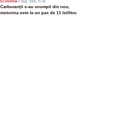
5
Economie
-
2 aug. 2026, 15:36
Carburanții s-au scumpit din nou,
motorina este la un pas de 11 lei/litru