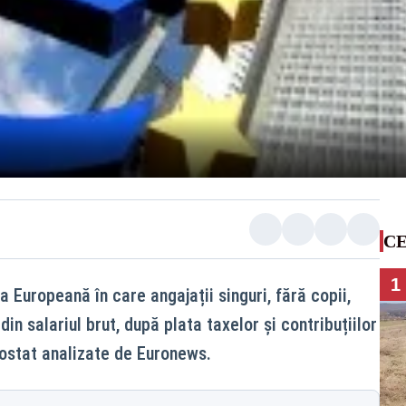
CE
1
 Europeană în care angajații singuri, fără copii,
n salariul brut, după plata taxelor și contribuțiilor
urostat analizate de Euronews.