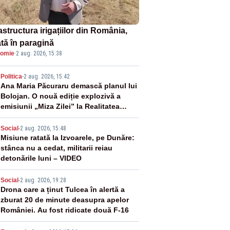
astructura irigațiilor din România,
ată în paragină
omie
·
2 aug. 2026, 15:38
2
Politica
-
2 aug. 2026, 15:42
Ana Maria Păcuraru demască planul lui
Bolojan. O nouă ediție explozivă a
emisiunii „Miza Zilei” la Realitatea
PLUS
3
Social
-
2 aug. 2026, 15:48
Misiune ratată la Izvoarele, pe Dunăre:
stânca nu a cedat, militarii reiau
detonările luni – VIDEO
4
Social
-
2 aug. 2026, 19:28
Drona care a ținut Tulcea în alertă a
zburat 20 de minute deasupra apelor
României. Au fost ridicate două F-16