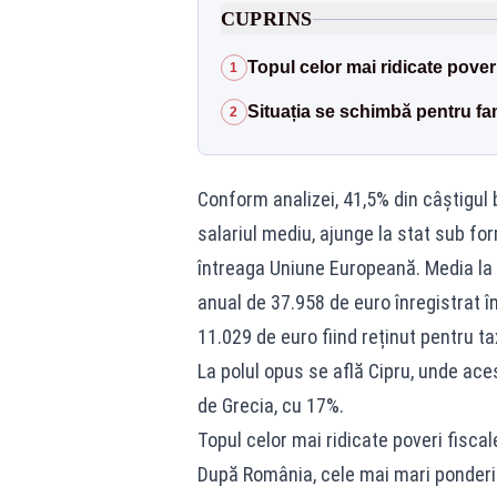
CUPRINS
Topul celor mai ridicate poveri
1
Situația se schimbă pentru fa
2
Conform analizei, 41,5% din câștigul b
salariul mediu, ajunge la stat sub for
întreaga Uniune Europeană. Media la n
anual de 37.958 de euro înregistrat î
11.029 de euro fiind reținut pentru tax
La polul opus se află Cipru, unde ace
de Grecia, cu 17%.
Topul celor mai ridicate poveri fiscal
După România, cele mai mari ponderi al