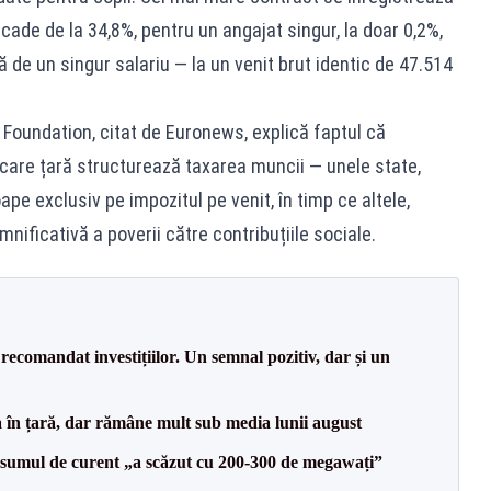
ade de la 34,8%, pentru un angajat singur, la doar 0,2%,
ă de un singur salariu — la un venit brut identic de 47.514
Foundation, citat de Euronews, explică faptul că
ecare țară structurează taxarea muncii — unele state,
 exclusiv pe impozitul pe venit, în timp ce altele,
nificativă a poverii către contribuțiile sociale.
recomandat investițiilor. Un semnal pozitiv, dar și un
a în țară, dar rămâne mult sub media lunii august
onsumul de curent „a scăzut cu 200-300 de megawați”