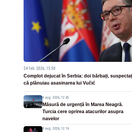
24 feb. 2026, 15:50
Complot dejucat în Serbia: doi bărbați, suspectaț
că plănuiau asasinarea lui Vučić
9 aug. 2026, 12:45
Măsură de urgență în Marea Neagră.
Turcia cere oprirea atacurilor asupra
navelor
9 aug. 2026, 12:16