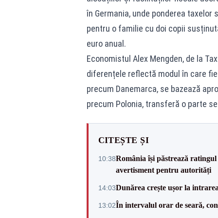
în Germania, unde ponderea taxelor sc
pentru o familie cu doi copii susținut
euro anual.
Economistul Alex Mengden, de la Tax 
diferențele reflectă modul în care fi
precum Danemarca, se bazează aproape
precum Polonia, transferă o parte sem
CITEȘTE ȘI
România își păstrează ratingul 
10:38
avertisment pentru autorități
Dunărea crește ușor la intrare
14:03
În intervalul orar de seară, c
13:02