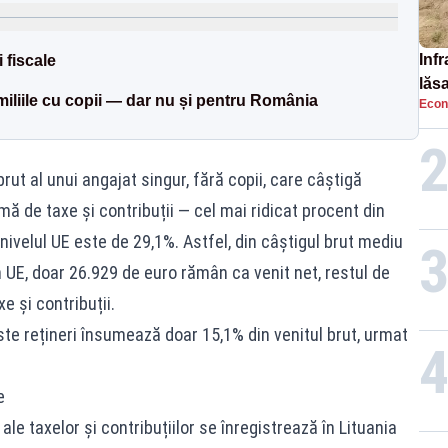
Infr
 fiscale
lăs
miliile cu copii — dar nu și pentru România
Econ
rut al unui angajat singur, fără copii, care câștigă
mă de taxe și contribuții — cel mai ridicat procent din
ivelul UE este de 29,1%. Astfel, din câștigul brut mediu
n UE, doar 26.929 de euro rămân ca venit net, restul de
e și contribuții.
ste rețineri însumează doar 15,1% din venitul brut, urmat
e
e taxelor și contribuțiilor se înregistrează în Lituania