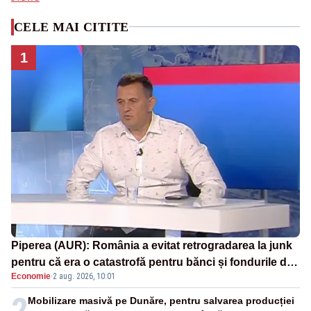
CELE MAI CITITE
1
Piperea (AUR): România a evitat retrogradarea la junk
pentru că era o catastrofă pentru bănci și fondurile de
Economie
·
2 aug. 2026, 10:01
pensii
2
Mobilizare masivă pe Dunăre, pentru salvarea producției