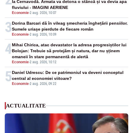
la Cernavodă. Armata va detona o stâncă și va devia apa
fluviului - IMAGINI AERIENE
Economie
-
2 aug. 2026, 10:07
3
Dorina Barcari dă în vileag șmecheria înghețării pensiilor.
Sumele uriașe pierdute de fiecare român
Economie
-
2 aug. 2026, 10:09
4
Mihai Chirica, atac devastator la adresa progresiștilor lui
Bolojan: Trebuie să protejăm și natura, dar nu șținem
omaneii în stare permanentă de alertă
Economie
-
2 aug. 2026, 10:12
5
Daniel Udrescu: De ce patrimoniul va deveni conceptul
central al economiei viitoare?
Economie
-
2 aug. 2026, 09:22
ACTUALITATE