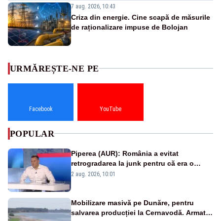
7 aug. 2026, 10:43
Criza din energie. Cine scapă de măsurile
de raționalizare impuse de Bolojan
URMĂREȘTE-NE PE
Facebook
YouTube
POPULAR
Piperea (AUR): România a evitat
retrogradarea la junk pentru că era o
catastrofă pentru bănci și fondurile de
2 aug. 2026, 10:01
pensii
Mobilizare masivă pe Dunăre, pentru
salvarea producției la Cernavodă. Armata