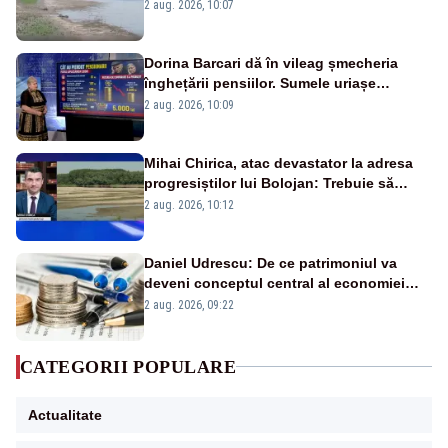
va detona o stâncă și va devia apa
2 aug. 2026, 10:07
fluviului - IMAGINI AERIENE
Dorina Barcari dă în vileag șmecheria
înghețării pensiilor. Sumele uriașe
pierdute de fiecare român
2 aug. 2026, 10:09
Mihai Chirica, atac devastator la adresa
progresiștilor lui Bolojan: Trebuie să
protejăm și natura, dar nu șținem omaneii
2 aug. 2026, 10:12
în stare permanentă de alertă
Daniel Udrescu: De ce patrimoniul va
deveni conceptul central al economiei
viitoare?
2 aug. 2026, 09:22
CATEGORII POPULARE
Actualitate