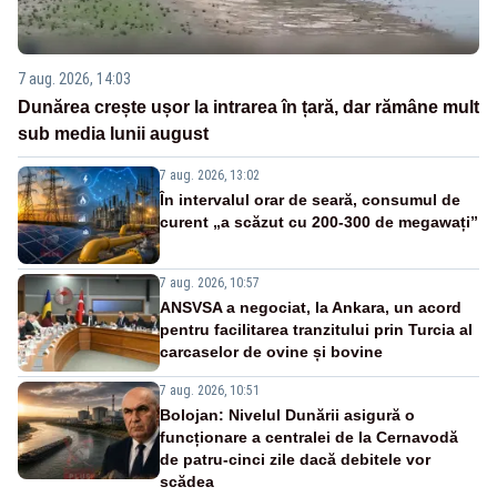
7 aug. 2026, 14:03
Dunărea crește ușor la intrarea în țară, dar rămâne mult
sub media lunii august
7 aug. 2026, 13:02
În intervalul orar de seară, consumul de
curent „a scăzut cu 200-300 de megawați”
7 aug. 2026, 10:57
ANSVSA a negociat, la Ankara, un acord
pentru facilitarea tranzitului prin Turcia al
carcaselor de ovine și bovine
7 aug. 2026, 10:51
Bolojan: Nivelul Dunării asigură o
funcționare a centralei de la Cernavodă
de patru-cinci zile dacă debitele vor
scădea