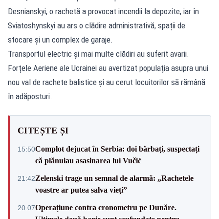
Desnianskyi, o rachetă a provocat incendii la depozite, iar în
Sviatoshynskyi au ars o clădire administrativă, spații de
stocare și un complex de garaje.
Transportul electric și mai multe clădiri au suferit avarii.
Forțele Aeriene ale Ucrainei au avertizat populația asupra unui
nou val de rachete balistice și au cerut locuitorilor să rămână
în adăposturi.
CITEȘTE ȘI
Complot dejucat în Serbia: doi bărbați, suspectați
15:50
că plănuiau asasinarea lui Vučić
Zelenski trage un semnal de alarmă: „Rachetele
21:42
voastre ar putea salva vieți”
Operațiune contra cronometru pe Dunăre.
20:07