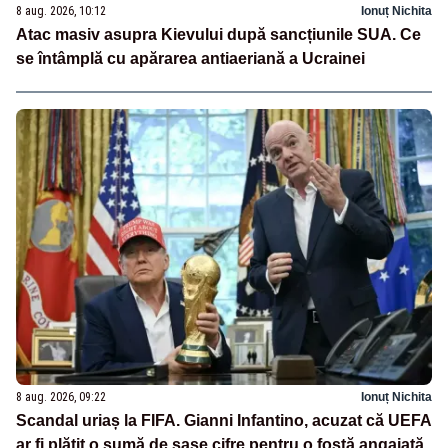
8 aug. 2026, 10:12
Ionuț Nichita
Atac masiv asupra Kievului după sancțiunile SUA. Ce
se întâmplă cu apărarea antiaeriană a Ucrainei
8 aug. 2026, 09:22
Ionuț Nichita
Scandal uriaș la FIFA. Gianni Infantino, acuzat că UEFA
ar fi plătit o sumă de șase cifre pentru o fostă angajată