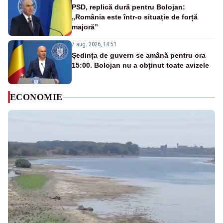
PSD, replică dură pentru Bolojan:
„România este într-o situație de forță
majoră”
7 aug. 2026, 14:51
Ședința de guvern se amână pentru ora
15:00. Bolojan nu a obținut toate avizele
ECONOMIE