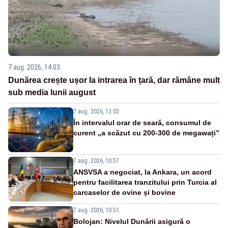
7 aug. 2026, 14:03
Dunărea crește ușor la intrarea în țară, dar rămâne mult
sub media lunii august
7 aug. 2026, 13:02
În intervalul orar de seară, consumul de
curent „a scăzut cu 200-300 de megawați”
7 aug. 2026, 10:57
ANSVSA a negociat, la Ankara, un acord
pentru facilitarea tranzitului prin Turcia al
carcaselor de ovine și bovine
7 aug. 2026, 10:51
Bolojan: Nivelul Dunării asigură o