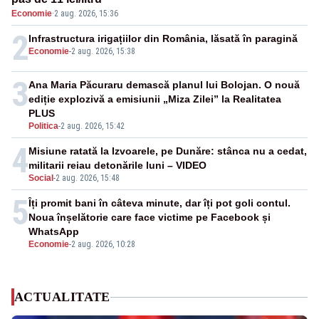
Economie
·
2 aug. 2026, 15:36
2
Infrastructura irigațiilor din România, lăsată în paragină
Economie
-
2 aug. 2026, 15:38
3
Ana Maria Păcuraru demască planul lui Bolojan. O nouă
ediție explozivă a emisiunii „Miza Zilei” la Realitatea
PLUS
Politica
-
2 aug. 2026, 15:42
4
Misiune ratată la Izvoarele, pe Dunăre: stânca nu a cedat,
militarii reiau detonările luni – VIDEO
Social
-
2 aug. 2026, 15:48
5
Îți promit bani în câteva minute, dar îți pot goli contul.
Noua înșelătorie care face victime pe Facebook și
WhatsApp
Economie
-
2 aug. 2026, 10:28
ACTUALITATE