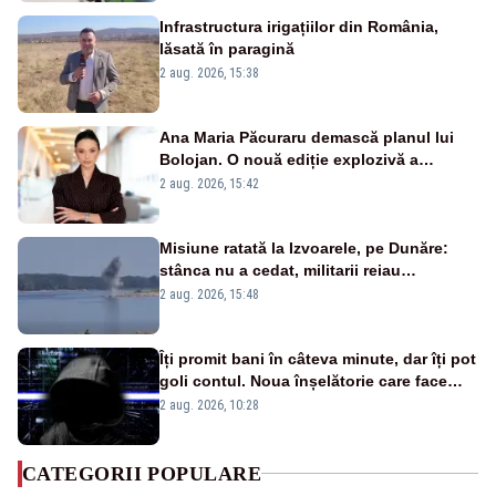
Infrastructura irigațiilor din România,
lăsată în paragină
2 aug. 2026, 15:38
Ana Maria Păcuraru demască planul lui
Bolojan. O nouă ediție explozivă a
emisiunii „Miza Zilei” la Realitatea PLUS
2 aug. 2026, 15:42
Misiune ratată la Izvoarele, pe Dunăre:
stânca nu a cedat, militarii reiau
detonările luni – VIDEO
2 aug. 2026, 15:48
Îți promit bani în câteva minute, dar îți pot
goli contul. Noua înșelătorie care face
victime pe Facebook și WhatsApp
2 aug. 2026, 10:28
CATEGORII POPULARE