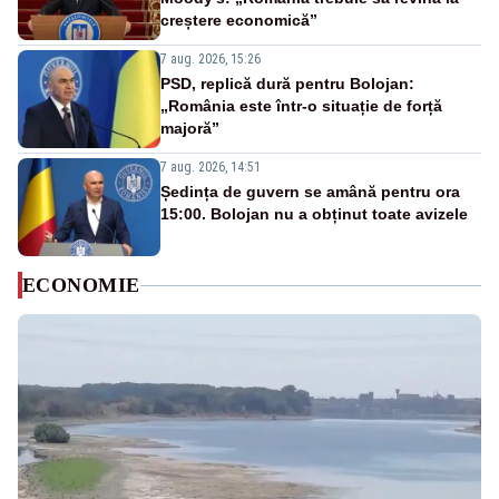
creștere economică”
7 aug. 2026, 15:26
PSD, replică dură pentru Bolojan:
„România este într-o situație de forță
majoră”
7 aug. 2026, 14:51
Ședința de guvern se amână pentru ora
15:00. Bolojan nu a obținut toate avizele
ECONOMIE