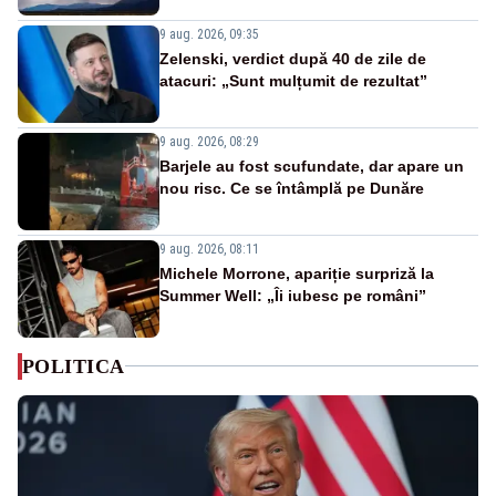
9 aug. 2026, 09:35
Zelenski, verdict după 40 de zile de
atacuri: „Sunt mulțumit de rezultat”
9 aug. 2026, 08:29
Barjele au fost scufundate, dar apare un
nou risc. Ce se întâmplă pe Dunăre
9 aug. 2026, 08:11
Michele Morrone, apariție surpriză la
Summer Well: „Îi iubesc pe români”
POLITICA