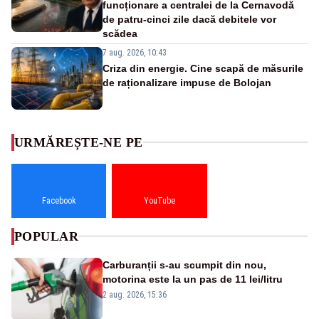
funcționare a centralei de la Cernavodă
de patru-cinci zile dacă debitele vor
scădea
7 aug. 2026, 10:43
Criza din energie. Cine scapă de măsurile
de raționalizare impuse de Bolojan
URMĂREȘTE-NE PE
Facebook
YouTube
POPULAR
Carburanții s-au scumpit din nou,
motorina este la un pas de 11 lei/litru
2 aug. 2026, 15:36