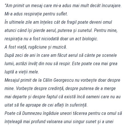
”Am primit un mesaj care mi-a adus mai mult decât încurajare.
Mi-a adus respirație pentru suflet.
În ultimele zile am înțeles cât de fragil poate deveni omul
atunci când își pierde aerul, puterea și sunetul. Pentru mine,
respirația nu a fost niciodată doar un act biologic.
A fost viață, rugăciune și muzică.
După zeci de ani în care am făcut aerul să cânte pe scenele
lumii, astăzi învăț din nou să respir. Este poate cea mai grea
luptă a vieții mele.
Mesajul primit de la Călin Georgescu nu vorbește doar despre
mine. Vorbește despre credință, despre puterea de a merge
mai departe și despre faptul că există încă oameni care nu au
uitat să fie aproape de cei aflați în suferință.
Poate că Dumnezeu îngăduie uneori tăcerea pentru ca omul să
înțeleagă mai profund valoarea unui singur sunet și a unei