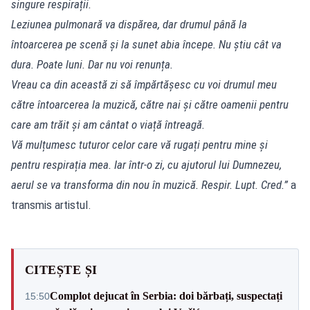
singure respirații.
Leziunea pulmonară va dispărea, dar drumul până la
întoarcerea pe scenă și la sunet abia începe. Nu știu cât va
dura. Poate luni. Dar nu voi renunța.
Vreau ca din această zi să împărtășesc cu voi drumul meu
către întoarcerea la muzică, către nai și către oamenii pentru
care am trăit și am cântat o viață întreagă.
Vă mulțumesc tuturor celor care vă rugați pentru mine și
pentru respirația mea. Iar într-o zi, cu ajutorul lui Dumnezeu,
aerul se va transforma din nou în muzică. Respir. Lupt. Cred.”
a
transmis artistul.
CITEȘTE ȘI
Complot dejucat în Serbia: doi bărbați, suspectați
15:50