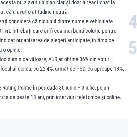
acesta nu a avut un plan clar și doar a reacționat la
t că a avut o atitudine neutră.
nți consideră că niciunul dintre numele vehiculate
ivit. Întrebați care ar fi cea mai bună soluție pentru
 indicat organizarea de alegeri anticipate, în timp ce
 o opinie.
oc duminica viitoare, AUR ar obține 36% din voturi,
 locul al doilea, cu 22,4%, urmat de PSD, cu aproape 18%,
Rating Politic în perioada 30 iunie – 3 iulie, pe un
a de peste 18 ani, prin interviuri telefonice și online.