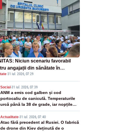
ITAS: Niciun scenariu favorabil
ru angajații din sănătate în
tate
·
31 iul. 2026, 07:29
ectul Legii salarizării
2
Social
-
31 iul. 2026, 07:39
ANM a emis cod galben și cod
portocaliu de caniculă. Temperaturile
urcă până la 38 de grade, iar nopțile
devin tropicale
3
Actualitate
-
31 iul. 2026, 07:40
Atac fără precedent al Rusiei. O fabrică
de drone din Kiev deținută de o