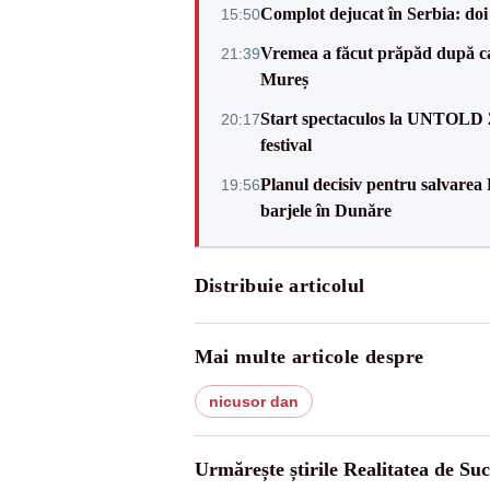
Complot dejucat în Serbia: doi 
15:50
Vremea a făcut prăpăd după cani
21:39
Mureș
Start spectaculos la UNTOLD 20
20:17
festival
Planul decisiv pentru salvarea
19:56
barjele în Dunăre
Distribuie articolul
Mai multe articole despre
nicusor dan
Urmărește știrile Realitatea de Su