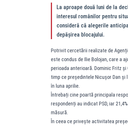
La aproape două luni de la decl
interesul românilor pentru situa
consideră că alegerile anticip
depășirea blocajului.
Potrivit cercetării realizate de Agenția
este condus de Ilie Bolojan, care a aj
perioada anterioară. Dominic Fritz ș
timp ce președintele Nicușor Dan și l
în luna aprilie.
Întrebați cine poartă principala respo
respondenți au indicat PSD, iar 21,4%
măsură.
În ceea ce privește activitatea preșe