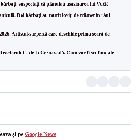
bărbați, suspectați că plănuiau asasinarea lui Vučić
culă. Doi bărbați au murit loviți de trăsnet în râul
26. Artistul-surpriză care deschide prima seară de
 Reactorului 2 de la Cernavodă. Cum vor fi scufundate
ceava și pe
Google News