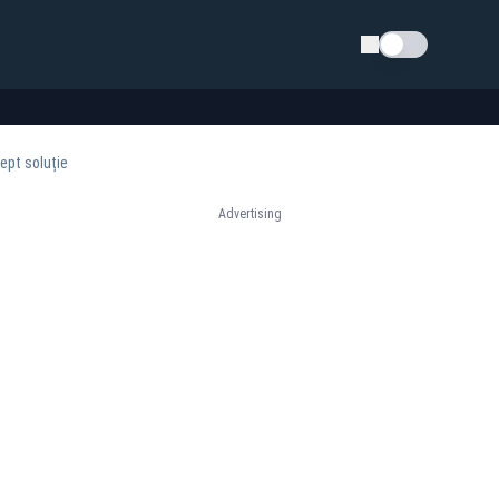
Schimba tema
ept soluție
Advertising