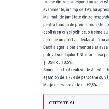
treime dintre participanți au spus că 
evenimente, în timp ce 19% au aprecia
Mai mult de jumătate dintre responde
pentru funcția de premier nu este potr
depășirea crizei politice, o treime au
aproape un sfert au declarat că nu au
Dacă alegerile parlamentare ar avea l
potrivit sondajului. PNL s-ar clasa pe
și USR, cu 10,5%.
Sondajul a fost realizat de Agenția de 
eșantion de 1.774 de persoane cu vârst
Marja de eroare este de ±2,8%.
CITEȘTE ȘI