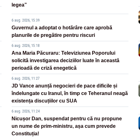
legea”
6 aug. 2026, 15:39
Guvernul a adoptat o hotărâre care aprobă
planurile de pregătire pentru riscuri
6 aug. 2026, 15:18
Ana Maria Păcuraru: Televiziunea Poporului
solicită investigarea deciziilor luate în această
perioadă de criză enegetică
6 aug. 2026, 11:27
JD Vance anunță negocieri de pace dificile și
îndelungate cu Iranul, în timp ce Teheranul neagă
existența discuțiilor cu SUA
6 aug. 2026, 11:24
Nicușor Dan, suspendat pentru că nu propune
un nume de prim-ministru, așa cum prevede
Constituția!