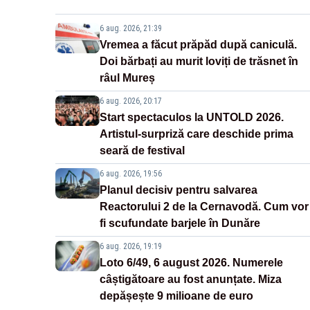
6 aug. 2026, 21:39
Vremea a făcut prăpăd după caniculă.
Doi bărbați au murit loviți de trăsnet în
râul Mureș
6 aug. 2026, 20:17
Start spectaculos la UNTOLD 2026.
Artistul-surpriză care deschide prima
seară de festival
6 aug. 2026, 19:56
Planul decisiv pentru salvarea
Reactorului 2 de la Cernavodă. Cum vor
fi scufundate barjele în Dunăre
6 aug. 2026, 19:19
Loto 6/49, 6 august 2026. Numerele
câștigătoare au fost anunțate. Miza
depășește 9 milioane de euro