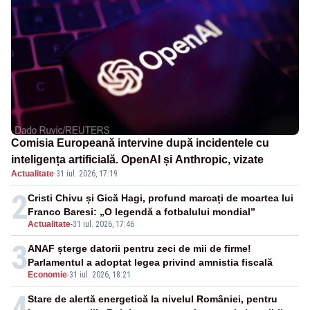
Comisia Europeană intervine după incidentele cu
inteligența artificială. OpenAI și Anthropic, vizate
Actualitate
·
31 iul. 2026, 17:19
2
Cristi Chivu și Gică Hagi, profund marcați de moartea lui
Franco Baresi: „O legendă a fotbalului mondial”
Actualitate
-
31 iul. 2026, 17:46
3
ANAF șterge datorii pentru zeci de mii de firme!
Parlamentul a adoptat legea privind amnistia fiscală
Economie
-
31 iul. 2026, 18:21
4
Stare de alertă energetică la nivelul României, pentru