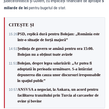
judecătorească și Guvern, cu implicații financiare de aproape
5
miliarde de lei
pentru bugetul de stat.
CITEȘTE ȘI
PSD, replică dură pentru Bolojan: „România este
15:26
într-o situație de forță majoră”
Ședința de guvern se amână pentru ora 15:00.
14:51
Bolojan nu a obținut toate avizele
Bolojan, despre legea salarizării: „Ar putea fi
11:51
adoptată în perioada următoare. S-a întârziat
depunerea din cauza unor discursuri iresponsabile
în spaţiul public”
ANSVSA a negociat, la Ankara, un acord pentru
10:57
facilitarea tranzitului prin Turcia al carcaselor de
ovine și bovine