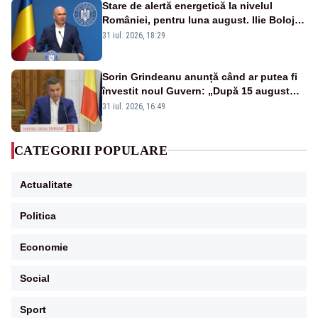
Stare de alertă energetică la nivelul
României, pentru luna august. Ilie Bolojan
a anunțat importuri și posibile restricții –
31 iul. 2026, 18:29
VIDEO
Sorin Grindeanu anunță când ar putea fi
învestit noul Guvern: „După 15 august
sunt șanse mai mari”
31 iul. 2026, 16:49
CATEGORII POPULARE
Actualitate
Politica
Economie
Social
Sport