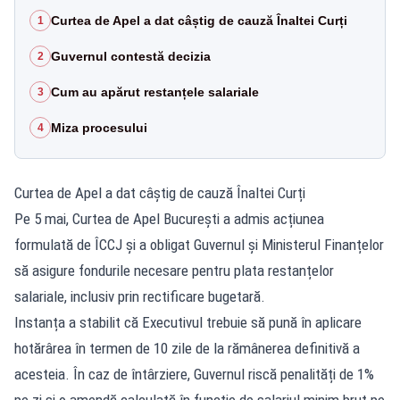
Curtea de Apel a dat câștig de cauză Înaltei Curți
1
Guvernul contestă decizia
2
Cum au apărut restanțele salariale
3
Miza procesului
4
Curtea de Apel a dat câștig de cauză Înaltei Curți
Pe 5 mai, Curtea de Apel București a admis acțiunea
formulată de ÎCCJ și a obligat Guvernul și Ministerul Finanțelor
să asigure fondurile necesare pentru plata restanțelor
salariale, inclusiv prin rectificare bugetară.
Instanța a stabilit că Executivul trebuie să pună în aplicare
hotărârea în termen de 10 zile de la rămânerea definitivă a
acesteia. În caz de întârziere, Guvernul riscă penalități de 1%
pe zi și o amendă calculată în funcție de salariul minim brut pe