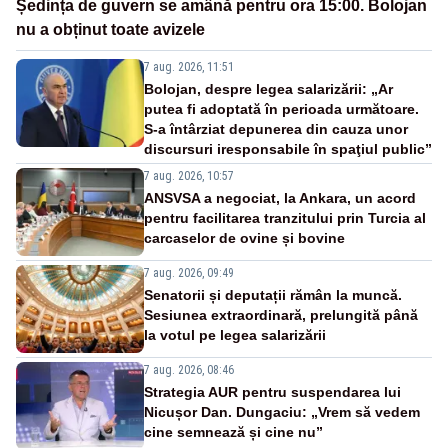
Ședința de guvern se amână pentru ora 15:00. Bolojan
nu a obținut toate avizele
7 aug. 2026, 11:51
Bolojan, despre legea salarizării: „Ar
putea fi adoptată în perioada următoare.
S-a întârziat depunerea din cauza unor
discursuri iresponsabile în spaţiul public”
7 aug. 2026, 10:57
ANSVSA a negociat, la Ankara, un acord
pentru facilitarea tranzitului prin Turcia al
carcaselor de ovine și bovine
7 aug. 2026, 09:49
Senatorii și deputații rămân la muncă.
Sesiunea extraordinară, prelungită până
la votul pe legea salarizării
7 aug. 2026, 08:46
Strategia AUR pentru suspendarea lui
Nicușor Dan. Dungaciu: „Vrem să vedem
cine semnează și cine nu”