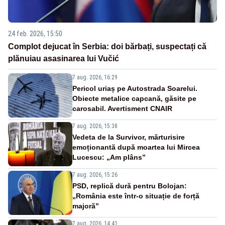
24 feb. 2026, 15:50
Complot dejucat în Serbia: doi bărbați, suspectați că
plănuiau asasinarea lui Vučić
7 aug. 2026, 16:29
Pericol uriaș pe Autostrada Soarelui.
Obiecte metalice capcană, găsite pe
carosabil. Avertisment CNAIR
7 aug. 2026, 15:38
Vedeta de la Survivor, mărturisire
emoționantă după moartea lui Mircea
Lucescu: „Am plâns”
7 aug. 2026, 15:26
PSD, replică dură pentru Bolojan:
„România este într-o situație de forță
majoră”
7 aug. 2026, 14:41