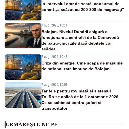
În intervalul orar de seară, consumul de
curent „a scăzut cu 200-300 de megawați”
7 aug. 2026, 10:51
Bolojan: Nivelul Dunării asigură o
funcționare a centralei de la Cernavodă
de patru-cinci zile dacă debitele vor
scădea
7 aug. 2026, 10:43
Criza din energie. Cine scapă de măsurile
de raționalizare impuse de Bolojan
7 aug. 2026, 10:01
Tarifele pentru rovinietă și sistemul
TollRo se aplică de la 1 octombrie 2026.
Ce se schimbă pentru șoferi și
transportatori
URMĂREȘTE-NE PE