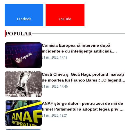
Facebook
YouTube
POPULAR
Comisia Europeană intervine după
incidentele cu inteligența artificială.
OpenAI și Anthropic, vizate
31 iul. 2026, 17:19
Cristi Chivu și Gică Hagi, profund marcați
de moartea lui Franco Baresi: „O legendă
a fotbalului mondial”
31 iul. 2026, 17:46
ANAF șterge datorii pentru zeci de mii de
firme! Parlamentul a adoptat legea privind
amnistia fiscală
31 iul. 2026, 18:21