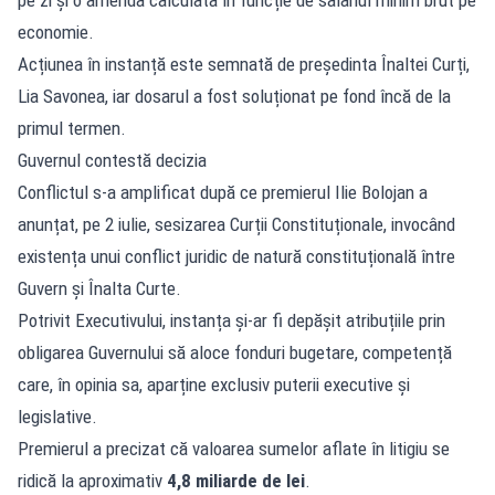
economie.
Acțiunea în instanță este semnată de președinta Înaltei Curți,
Lia Savonea, iar dosarul a fost soluționat pe fond încă de la
primul termen.
Guvernul contestă decizia
Conflictul s-a amplificat după ce premierul Ilie Bolojan a
anunțat, pe 2 iulie, sesizarea Curții Constituționale, invocând
existența unui conflict juridic de natură constituțională între
Guvern și Înalta Curte.
Potrivit Executivului, instanța și-ar fi depășit atribuțiile prin
obligarea Guvernului să aloce fonduri bugetare, competență
care, în opinia sa, aparține exclusiv puterii executive și
legislative.
Premierul a precizat că valoarea sumelor aflate în litigiu se
ridică la aproximativ
4,8 miliarde de lei
.