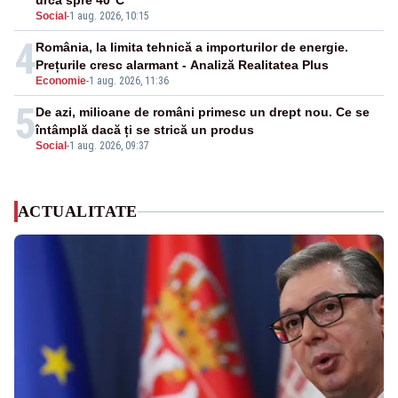
urcă spre 40°C
Social
-
1 aug. 2026, 10:15
4
România, la limita tehnică a importurilor de energie.
Prețurile cresc alarmant - Analiză Realitatea Plus
Economie
-
1 aug. 2026, 11:36
5
De azi, milioane de români primesc un drept nou. Ce se
întâmplă dacă ți se strică un produs
Social
-
1 aug. 2026, 09:37
ACTUALITATE