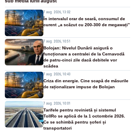
sub media lunii august
7 aug. 2026, 13:02
În intervalul orar de seară, consumul de
curent „a scăzut cu 200-300 de megawați”
7 aug. 2026, 10:51
Bolojan: Nivelul Dunării asigură o
funcționare a centralei de la Cernavodă
de patru-cinci zile dacă debitele vor
scădea
7 aug. 2026, 10:43
Criza din energie. Cine scapă de măsurile
de raționalizare impuse de Bolojan
7 aug. 2026, 10:01
Tarifele pentru rovinietă și sistemul
TollRo se aplică de la 1 octombrie 2026.
Ce se schimbă pentru șoferi și
transportatori