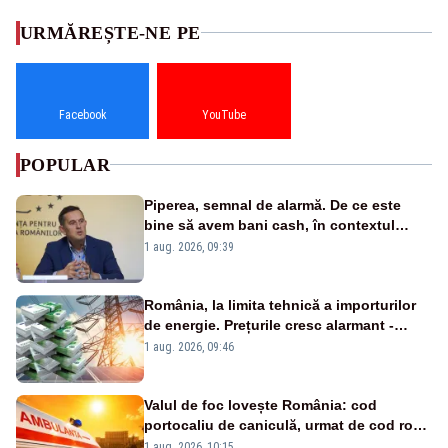
URMĂREȘTE-NE PE
Facebook
YouTube
POPULAR
Piperea, semnal de alarmă. De ce este
bine să avem bani cash, în contextul
alertei energetice?
1 aug. 2026, 09:39
România, la limita tehnică a importurilor
de energie. Prețurile cresc alarmant -
Analiză Realitatea Plus
1 aug. 2026, 09:46
Valul de foc lovește România: cod
portocaliu de caniculă, urmat de cod roșu
duminică. Temperaturile urcă spre 40°C
1 aug. 2026, 10:15