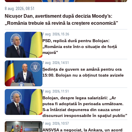
8 aug. 2026, 08:51
Nicușor Dan, avertisment după decizia Moody’s:
„România trebuie să revină la creștere economică”
7 aug. 2026, 15:26
PSD, replică dură pentru Bolojan:
„România este într-o situație de forță
majoră”
7 aug. 2026, 14:51
Ședința de guvern se amână pentru ora
15:00. Bolojan nu a obținut toate avizele
7 aug. 2026, 11:51
Bolojan, despre legea salarizării: „Ar
putea fi adoptată în perioada următoare.
S-a întârziat depunerea din cauza unor
discursuri iresponsabile în spaţiul public”
7 aug. 2026, 10:57
ANSVSA a negociat, la Ankara, un acord