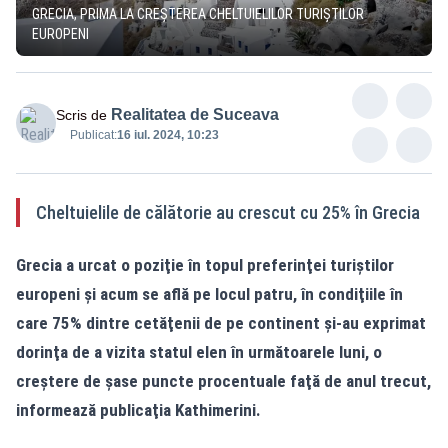
GRECIA, PRIMA LA CREȘTEREA CHELTUIELILOR TURIȘTILOR
EUROPENI
Realitatea de Suceava
Scris de
Publicat:
16 iul. 2024, 10:23
Cheltuielile de călătorie au crescut cu 25% în Grecia
Grecia a urcat o poziţie în topul preferinţei turiştilor
europeni şi acum se află pe locul patru, în condiţiile în
care 75% dintre cetăţenii de pe continent şi-au exprimat
dorinţa de a vizita statul elen în următoarele luni, o
creştere de şase puncte procentuale faţă de anul trecut,
informează publicaţia Kathimerini.