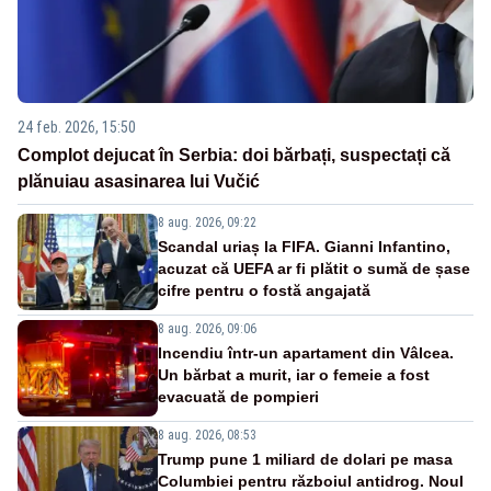
24 feb. 2026, 15:50
Complot dejucat în Serbia: doi bărbați, suspectați că
plănuiau asasinarea lui Vučić
8 aug. 2026, 09:22
Scandal uriaș la FIFA. Gianni Infantino,
acuzat că UEFA ar fi plătit o sumă de șase
cifre pentru o fostă angajată
8 aug. 2026, 09:06
Incendiu într-un apartament din Vâlcea.
Un bărbat a murit, iar o femeie a fost
evacuată de pompieri
8 aug. 2026, 08:53
Trump pune 1 miliard de dolari pe masa
Columbiei pentru războiul antidrog. Noul