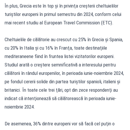
În plus, Grecia este în top şi în privinţa creşterii cheltuielilor
turiştilor europeni în primul semestru din 2024, conform celui
mai recent studiu al European Travel Commission (ETC).
Cheltuielile de călătorie au crescut cu 25% în Grecia şi Spania,
cu 20% în Italia şi cu 16% în Franţa, toate destinaţiile
mediteraneene fiind în fruntea listei vizitatorilor europeni.
Studiul arată o creştere semnificativă a interesului pentru
călătorii în rândul europenilor, în perioada iunie-noiembrie 2024,
pe fondul cererii solide din partea turiştilor spanioli, italieni şi
britanici. În toate cele trei ţări, opt din zece respondenţi au
indicat că intenţionează să călătorească în perioada iunie-
noiembrie 2024.
De asemenea, 36% dintre europeni vor să facă cel puţin o