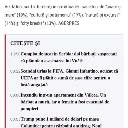
Vizitatorii sunt interesaţi în următoarele şase luni de "soare şi
mare" (19%), "cultură şi patrimoniu" (17%), "natură şi excursii"
(14%) şi "city breaks" (13%). AGERPRES
CITEȘTE ȘI
Complot dejucat în Serbia: doi bărbați, suspectați
15:50
că plănuiau asasinarea lui Vučić
Scandal uriaș la FIFA. Gianni Infantino, acuzat că
09:22
UEFA ar fi plătit o sumă de șase cifre pentru o
fostă angajată
Incendiu într-un apartament din Vâlcea. Un
09:06
bărbat a murit, iar o femeie a fost evacuată de
pompieri
Trump pune 1 miliard de dolari pe masa
08:53
Columbiei pentru războiul antidrog. Noul