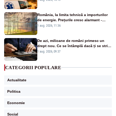
România, la limita tehnică a importurilor
de energie. Prețurile cresc alarmant -
Analiză Realitatea Plus
1 aug. 2026, 11:36
De azi, milioane de români primesc un
drept nou. Ce se întâmplă dacă ți se strică
un produs
1 aug. 2026, 09:37
CATEGORII POPULARE
Actualitate
Politica
Economie
Social