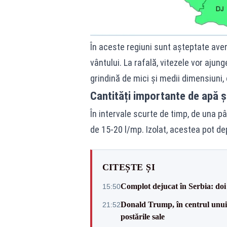
În aceste regiuni sunt așteptate avers
vântului. La rafală, vitezele vor ajunge
grindină de mici și medii dimensiuni,
Cantități importante de apă și
În intervale scurte de timp, de una pân
de 15-20 l/mp. Izolat, acestea pot de
CITEȘTE ȘI
Complot dejucat în Serbia: doi 
15:50
Donald Trump, în centrul unui n
21:52
postările sale