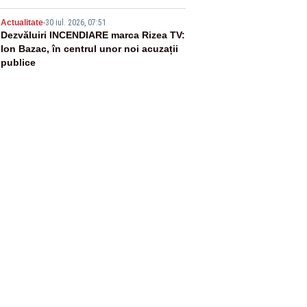
5
Actualitate
-
30 iul. 2026, 07:51
Dezvăluiri INCENDIARE marca Rizea TV:
Ion Bazac, în centrul unor noi acuzații
publice