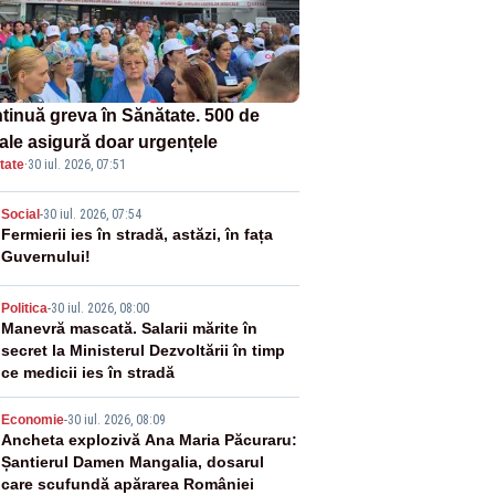
tinuă greva în Sănătate. 500 de
tale asigură doar urgențele
tate
·
30 iul. 2026, 07:51
2
Social
-
30 iul. 2026, 07:54
Fermierii ies în stradă, astăzi, în fața
Guvernului!
3
Politica
-
30 iul. 2026, 08:00
Manevră mascată. Salarii mărite în
secret la Ministerul Dezvoltării în timp
ce medicii ies în stradă
4
Economie
-
30 iul. 2026, 08:09
Ancheta explozivă Ana Maria Păcuraru:
Șantierul Damen Mangalia, dosarul
care scufundă apărarea României