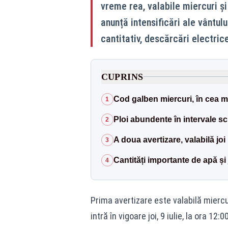
vreme rea, valabile miercuri și
anunță intensificări ale vântul
cantitativ, descărcări electric
CUPRINS
Cod galben miercuri, în cea ma
1
Ploi abundente în intervale sc
2
A doua avertizare, valabilă joi
3
Cantități importante de apă și 
4
Prima avertizare este valabilă miercuri
intră în vigoare joi, 9 iulie, la ora 12: