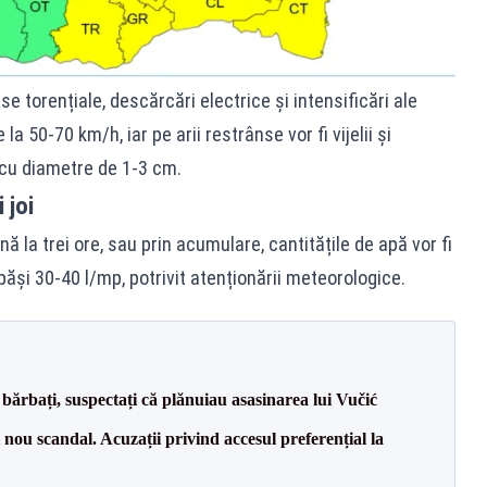
e torențiale, descărcări electrice și intensificări ale
 la 50-70 km/h, iar pe arii restrânse vor fi vijelii și
 cu diametre de 1-3 cm.
 joi
ă la trei ore, sau prin acumulare, cantitățile de apă vor fi
păși 30-40 l/mp, potrivit atenționării meteorologice.
bărbați, suspectați că plănuiau asasinarea lui Vučić
ou scandal. Acuzații privind accesul preferențial la