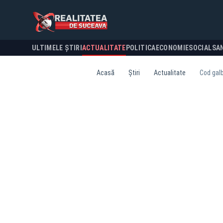
ULTIMELE ȘTIRI
ACTUALITATE
POLITICA
ECONOMIE
SOCIAL
SA
Acasă
Știri
Actualitate
Cod galb