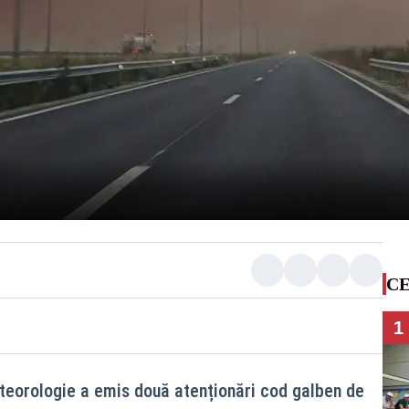
CE
1
teorologie a emis două atenționări cod galben de