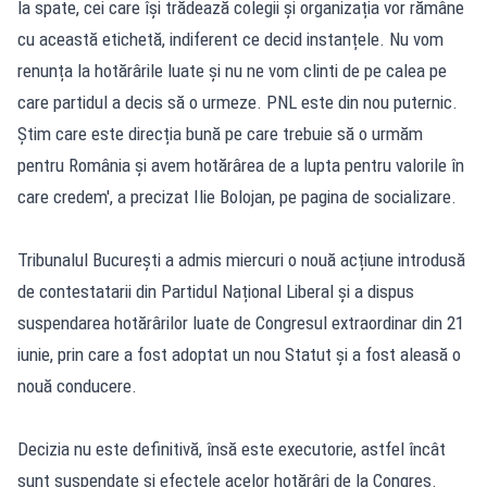
la spate, cei care își trădează colegii și organizația vor rămâne
cu această etichetă, indiferent ce decid instanțele. Nu vom
renunța la hotărârile luate și nu ne vom clinti de pe calea pe
care partidul a decis să o urmeze. PNL este din nou puternic.
Știm care este direcția bună pe care trebuie să o urmăm
pentru România și avem hotărârea de a lupta pentru valorile în
care credem', a precizat Ilie Bolojan, pe pagina de socializare.
Tribunalul București a admis miercuri o nouă acțiune introdusă
de contestatarii din Partidul Național Liberal și a dispus
suspendarea hotărârilor luate de Congresul extraordinar din 21
iunie, prin care a fost adoptat un nou Statut și a fost aleasă o
nouă conducere.
Decizia nu este definitivă, însă este executorie, astfel încât
sunt suspendate și efectele acelor hotărâri de la Congres.