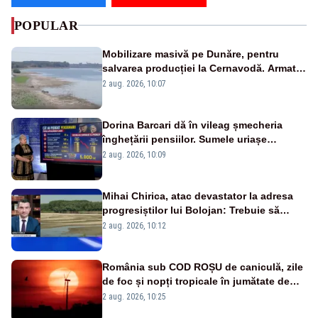
POPULAR
Mobilizare masivă pe Dunăre, pentru
salvarea producției la Cernavodă. Armata
va detona o stâncă și va devia apa
2 aug. 2026, 10:07
fluviului - IMAGINI AERIENE
Dorina Barcari dă în vileag șmecheria
înghețării pensiilor. Sumele uriașe
pierdute de fiecare român
2 aug. 2026, 10:09
Mihai Chirica, atac devastator la adresa
progresiștilor lui Bolojan: Trebuie să
protejăm și natura, dar nu șținem omaneii
2 aug. 2026, 10:12
în stare permanentă de alertă
România sub COD ROȘU de caniculă, zile
de foc și nopți tropicale în jumătate de
țară
2 aug. 2026, 10:25