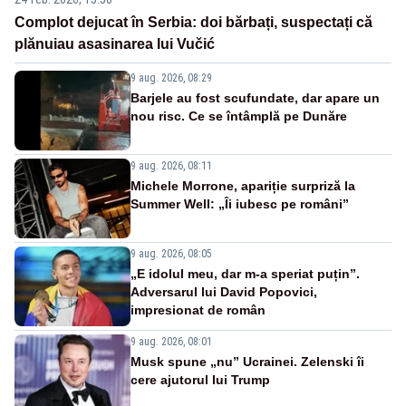
Complot dejucat în Serbia: doi bărbați, suspectați că
plănuiau asasinarea lui Vučić
9 aug. 2026, 08:29
Barjele au fost scufundate, dar apare un
nou risc. Ce se întâmplă pe Dunăre
9 aug. 2026, 08:11
Michele Morrone, apariție surpriză la
Summer Well: „Îi iubesc pe români”
9 aug. 2026, 08:05
„E idolul meu, dar m-a speriat puțin”.
Adversarul lui David Popovici,
impresionat de român
9 aug. 2026, 08:01
Musk spune „nu” Ucrainei. Zelenski îi
cere ajutorul lui Trump