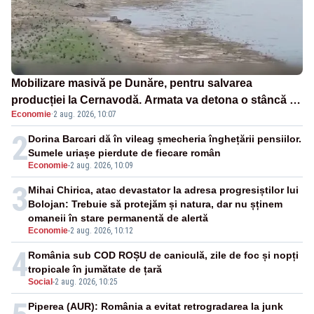
Mobilizare masivă pe Dunăre, pentru salvarea
producției la Cernavodă. Armata va detona o stâncă și
Economie
·
2 aug. 2026, 10:07
va devia apa fluviului - IMAGINI AERIENE
2
Dorina Barcari dă în vileag șmecheria înghețării pensiilor.
Sumele uriașe pierdute de fiecare român
Economie
-
2 aug. 2026, 10:09
3
Mihai Chirica, atac devastator la adresa progresiștilor lui
Bolojan: Trebuie să protejăm și natura, dar nu șținem
omaneii în stare permanentă de alertă
Economie
-
2 aug. 2026, 10:12
4
România sub COD ROȘU de caniculă, zile de foc și nopți
tropicale în jumătate de țară
Social
-
2 aug. 2026, 10:25
Piperea (AUR): România a evitat retrogradarea la junk