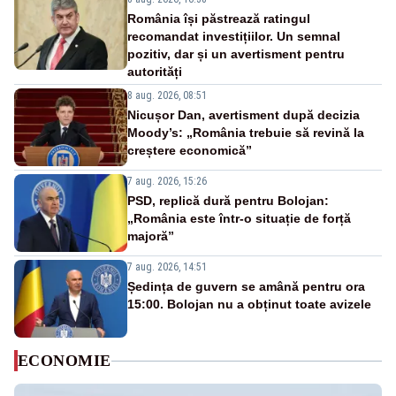
România își păstrează ratingul
recomandat investițiilor. Un semnal
pozitiv, dar și un avertisment pentru
autorități
8 aug. 2026, 08:51
Nicușor Dan, avertisment după decizia
Moody’s: „România trebuie să revină la
creștere economică”
7 aug. 2026, 15:26
PSD, replică dură pentru Bolojan:
„România este într-o situație de forță
majoră”
7 aug. 2026, 14:51
Ședința de guvern se amână pentru ora
15:00. Bolojan nu a obținut toate avizele
ECONOMIE