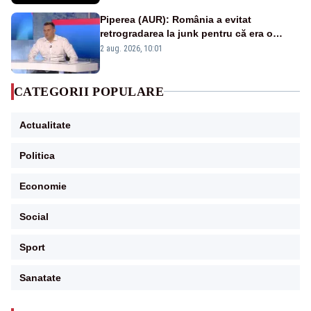
Piperea (AUR): România a evitat
retrogradarea la junk pentru că era o
catastrofă pentru bănci și fondurile de
2 aug. 2026, 10:01
pensii
CATEGORII POPULARE
Actualitate
Politica
Economie
Social
Sport
Sanatate