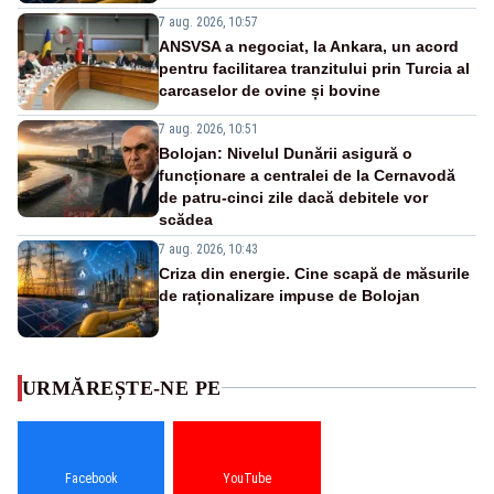
7 aug. 2026, 10:57
ANSVSA a negociat, la Ankara, un acord
pentru facilitarea tranzitului prin Turcia al
carcaselor de ovine și bovine
7 aug. 2026, 10:51
Bolojan: Nivelul Dunării asigură o
funcționare a centralei de la Cernavodă
de patru-cinci zile dacă debitele vor
scădea
7 aug. 2026, 10:43
Criza din energie. Cine scapă de măsurile
de raționalizare impuse de Bolojan
URMĂREȘTE-NE PE
Facebook
YouTube