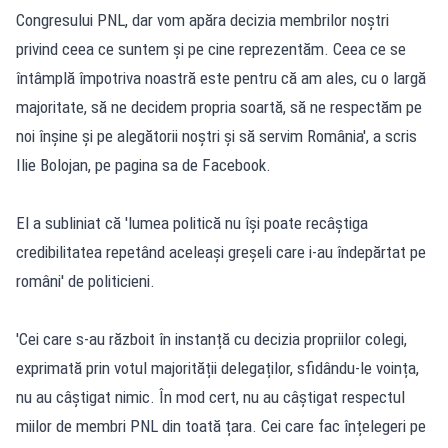
Congresului PNL, dar vom apăra decizia membrilor noștri
privind ceea ce suntem și pe cine reprezentăm. Ceea ce se
întâmplă împotriva noastră este pentru că am ales, cu o largă
majoritate, să ne decidem propria soartă, să ne respectăm pe
noi înșine și pe alegătorii noștri și să servim România',
a scris
Ilie Bolojan, pe pagina sa de Facebook
.
El a subliniat că 'lumea politică nu își poate recâștiga
credibilitatea repetând aceleași greșeli care i-au îndepărtat pe
români' de politicieni.
'Cei care s-au războit în instanță cu decizia propriilor colegi,
exprimată prin votul majorității delegaților, sfidându-le voința,
nu au câștigat nimic. În mod cert, nu au câștigat respectul
miilor de membri PNL din toată țara. Cei care fac înțelegeri pe