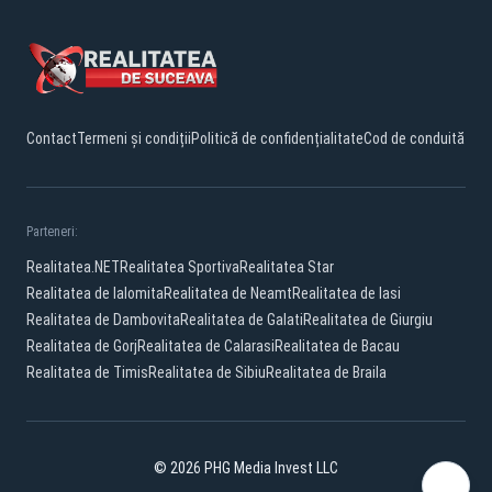
Contact
Termeni și condiții
Politică de confidențialitate
Cod de conduită
Parteneri:
Realitatea.NET
Realitatea Sportiva
Realitatea Star
Realitatea de Ialomita
Realitatea de Neamt
Realitatea de Iasi
Realitatea de Dambovita
Realitatea de Galati
Realitatea de Giurgiu
Realitatea de Gorj
Realitatea de Calarasi
Realitatea de Bacau
Realitatea de Timis
Realitatea de Sibiu
Realitatea de Braila
© 2026 PHG Media Invest LLC
Facebook
YouTube