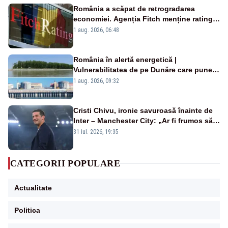
România a scăpat de retrogradarea
economiei. Agenția Fitch menține ratingul
„BBB-” cu perspectivă negativă
1 aug. 2026, 06:48
România în alertă energetică |
Vulnerabilitatea de pe Dunăre care pune
în pericol Centrala Cernavodă era
1 aug. 2026, 09:32
cunoscută de pe vremea lui Ceaușescu
Cristi Chivu, ironie savuroasă înainte de
Inter – Manchester City: „Ar fi frumos să
mai cumpărați și de la noi”
31 iul. 2026, 19:35
CATEGORII POPULARE
Actualitate
Politica