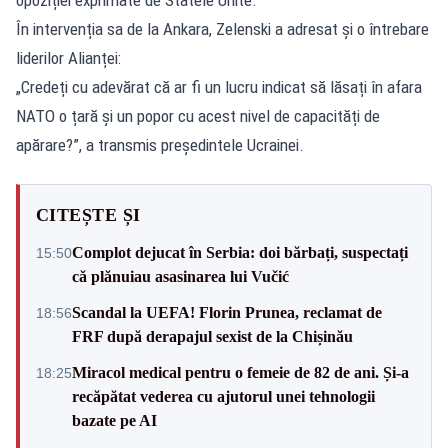
În intervenția sa de la Ankara, Zelenski a adresat și o întrebare
liderilor Alianței:
„Credeți cu adevărat că ar fi un lucru indicat să lăsați în afara
NATO o țară și un popor cu acest nivel de capacități de
apărare?”, a transmis președintele Ucrainei.
CITEȘTE ȘI
Complot dejucat în Serbia: doi bărbați, suspectați
15:50
că plănuiau asasinarea lui Vučić
Scandal la UEFA! Florin Prunea, reclamat de
18:56
FRF după derapajul sexist de la Chișinău
Miracol medical pentru o femeie de 82 de ani. Și-a
18:25
recăpătat vederea cu ajutorul unei tehnologii
bazate pe AI