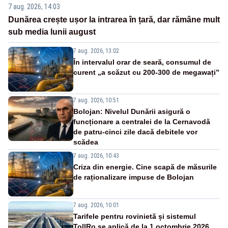
7 aug. 2026, 14:03
Dunărea crește ușor la intrarea în țară, dar rămâne mult
sub media lunii august
7 aug. 2026, 13:02
În intervalul orar de seară, consumul de
curent „a scăzut cu 200-300 de megawați”
7 aug. 2026, 10:51
Bolojan: Nivelul Dunării asigură o
funcționare a centralei de la Cernavodă
de patru-cinci zile dacă debitele vor
scădea
7 aug. 2026, 10:43
Criza din energie. Cine scapă de măsurile
de raționalizare impuse de Bolojan
7 aug. 2026, 10:01
Tarifele pentru rovinietă și sistemul
TollRo se aplică de la 1 octombrie 2026.