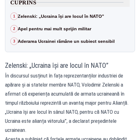
CUPRINS
Zelenski: „Ucraina își are locul în NATO”
1
Apel pentru mai mult sprijin militar
2
Aderarea Ucrainei rămâne un subiect sensibil
3
Zelenski: „Ucraina își are locul în NATO”
În discursul susținut în fața reprezentanților industriei de
apărare și ai statelor membre NATO, Volodimir Zelenski a
afirmat că experiența acumulată de armata ucraineană în
timpul războiului reprezintă un avantaj major pentru Alianță.
„Ucraina își are locul în sânul NATO, pentru că NATO cu
Ucraina este alianța viitorului”, a declarat președintele
ucrainean.
Acesta a subliniat că forțele armate ucrainene au dobândit