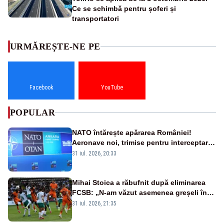
Ce se schimbă pentru șoferi și
transportatori
URMĂREȘTE-NE PE
Facebook
YouTube
POPULAR
NATO întărește apărarea României!
Aeronave noi, trimise pentru interceptarea
și distrugerea dronelor
31 iul. 2026, 20:33
Mihai Stoica a răbufnit după eliminarea
FCSB: „N-am văzut asemenea greșeli în
190 de meciuri europene”
31 iul. 2026, 21:35