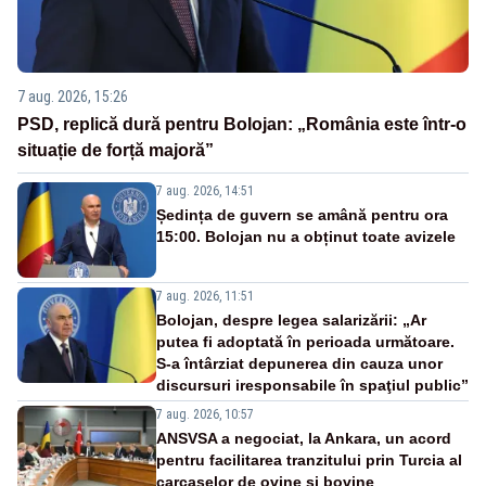
7 aug. 2026, 15:26
PSD, replică dură pentru Bolojan: „România este într-o
situație de forță majoră”
7 aug. 2026, 14:51
Ședința de guvern se amână pentru ora
15:00. Bolojan nu a obținut toate avizele
7 aug. 2026, 11:51
Bolojan, despre legea salarizării: „Ar
putea fi adoptată în perioada următoare.
S-a întârziat depunerea din cauza unor
discursuri iresponsabile în spaţiul public”
7 aug. 2026, 10:57
ANSVSA a negociat, la Ankara, un acord
pentru facilitarea tranzitului prin Turcia al
carcaselor de ovine și bovine