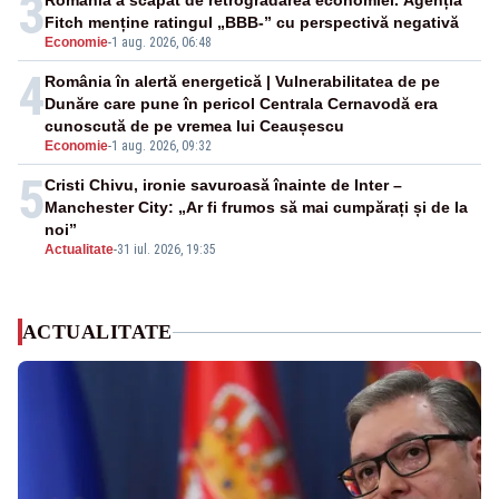
3
România a scăpat de retrogradarea economiei. Agenția
Fitch menține ratingul „BBB-” cu perspectivă negativă
Economie
-
1 aug. 2026, 06:48
4
România în alertă energetică | Vulnerabilitatea de pe
Dunăre care pune în pericol Centrala Cernavodă era
cunoscută de pe vremea lui Ceaușescu
Economie
-
1 aug. 2026, 09:32
5
Cristi Chivu, ironie savuroasă înainte de Inter –
Manchester City: „Ar fi frumos să mai cumpărați și de la
noi”
Actualitate
-
31 iul. 2026, 19:35
ACTUALITATE