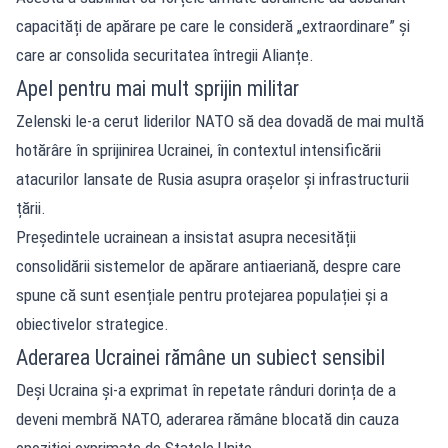
capacități de apărare pe care le consideră „extraordinare” și
care ar consolida securitatea întregii Alianțe.
Apel pentru mai mult sprijin militar
Zelenski le-a cerut liderilor NATO să dea dovadă de mai multă
hotărâre în sprijinirea Ucrainei, în contextul intensificării
atacurilor lansate de Rusia asupra orașelor și infrastructurii
țării.
Președintele ucrainean a insistat asupra necesității
consolidării sistemelor de apărare antiaeriană, despre care
spune că sunt esențiale pentru protejarea populației și a
obiectivelor strategice.
Aderarea Ucrainei rămâne un subiect sensibil
Deși Ucraina și-a exprimat în repetate rânduri dorința de a
deveni membră NATO, aderarea rămâne blocată din cauza
opoziției exprimate de Statele Unite.