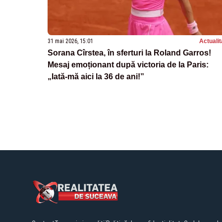
31 mai 2026, 15:01
Actualit
Sorana Cîrstea, în sferturi la Roland Garros!
Mesaj emoționant după victoria de la Paris:
„Iată-mă aici la 36 de ani!”