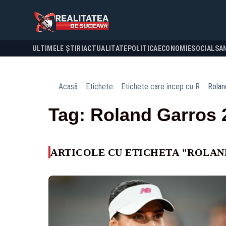
ULTIMELE ȘTIRI
ACTUALITATE
POLITICA
ECONOMIE
SOCIAL
SA
Acasă
Etichete
Etichete care încep cu R
Rolan
Tag: Roland Garros 
ARTICOLE CU ETICHETA "ROLAN