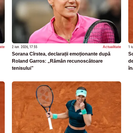
ate
2 iun. 2026, 17:55
Actualitate
1 i
Sorana Cîrstea, declarații emoționante după
So
Roland Garros: „Rămân recunoscătoare
de
tenisului”
în