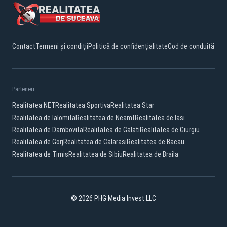
Contact
Termeni și condiții
Politică de confidențialitate
Cod de conduită
Parteneri:
Realitatea.NET
Realitatea Sportiva
Realitatea Star
Realitatea de Ialomita
Realitatea de Neamt
Realitatea de Iasi
Realitatea de Dambovita
Realitatea de Galati
Realitatea de Giurgiu
Realitatea de Gorj
Realitatea de Calarasi
Realitatea de Bacau
Realitatea de Timis
Realitatea de Sibiu
Realitatea de Braila
© 2026 PHG Media Invest LLC
Facebook
YouTube