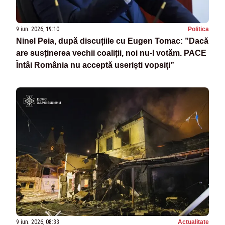
9 iun. 2026, 19:10
Politica
Ninel Peia, după discuțiile cu Eugen Tomac: ”Dacă
are susținerea vechii coaliții, noi nu-l votăm. PACE
Întâi România nu acceptă useriști vopsiți”
9 iun. 2026, 08:33
Actualitate