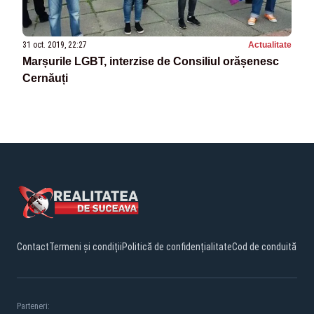
31 oct. 2019, 22:27
Actualitate
Marșurile LGBT, interzise de Consiliul orășenesc
Cernăuți
Contact
Termeni și condiții
Politică de confidențialitate
Cod de conduită
Parteneri: