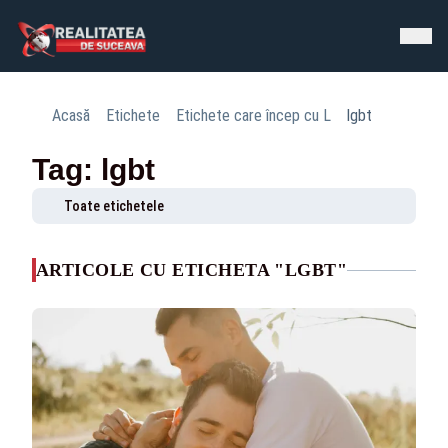
Acasă
Etichete
Etichete care încep cu L
lgbt
Tag: lgbt
Toate etichetele
ARTICOLE CU ETICHETA "LGBT"