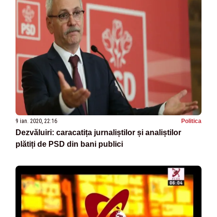
9 ian. 2020, 22:16
Politica
Dezvăluiri: caracatița jurnaliștilor și analiștilor
plătiți de PSD din bani publici