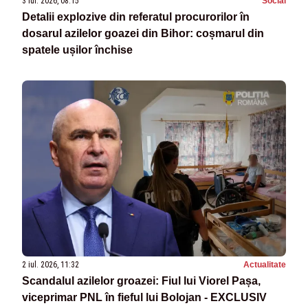
3 iul. 2026, 08:15
Social
Detalii explozive din referatul procurorilor în
dosarul azilelor goazei din Bihor: coșmarul din
spatele ușilor închise
2 iul. 2026, 11:32
Actualitate
Scandalul azilelor groazei: Fiul lui Viorel Pașa,
viceprimar PNL în fieful lui Bolojan - EXCLUSIV