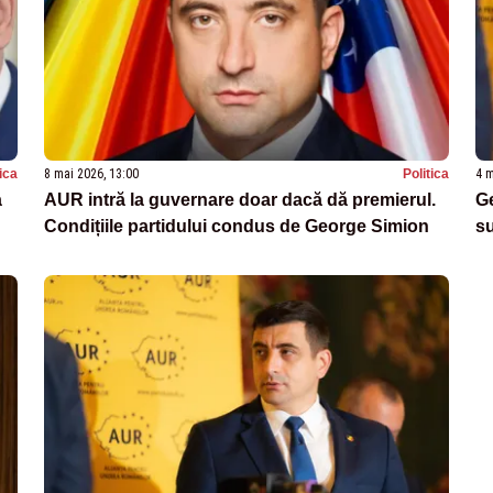
tica
8 mai 2026, 13:00
Politica
4 m
a
AUR intră la guvernare doar dacă dă premierul.
Ge
Condițiile partidului condus de George Simion
su