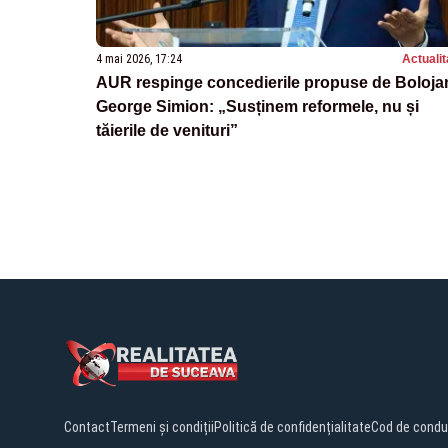
4 mai 2026, 17:24
Actualit
AUR respinge concedierile propuse de Boloja
George Simion: „Susținem reformele, nu și
tăierile de venituri”
Contact
Termeni și condiții
Politică de confidențialitate
Cod de condu