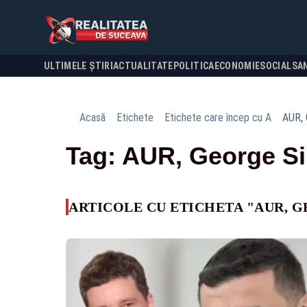
ULTIMELE ȘTIRI
ACTUALITATE
POLITICA
ECONOMIE
SOCIAL
SA
Acasă
Etichete
Etichete care încep cu A
AUR, 
Tag: AUR, George S
ARTICOLE CU ETICHETA "AUR, 