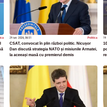
tica
29 iun. 2026, 06:51
Politica
19 
l
CSAT, convocat în plin război politic. Nicușor
10
să
Dan discută strategia NATO și misiunile Armatei,
po
la aceeași masă cu premierul demis
re