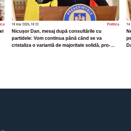
tica
18 mai 2026, 18:33
Politica
14 
ei
Nicușor Dan, mesaj după consultările cu
Ne
partidele: Vom continua până când se va
pe
cristaliza o variantă de majoritate solidă, pro-
Da
occidentală