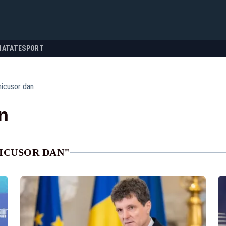
NATATE
SPORT
nicusor dan
n
NICUSOR DAN"