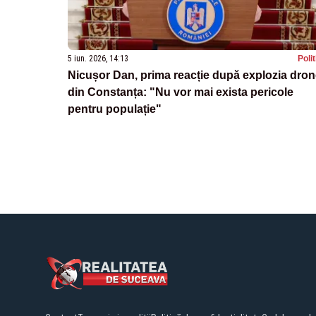
5 iun. 2026, 14:13
Poli
Nicușor Dan, prima reacție după explozia dron
din Constanța: "Nu vor mai exista pericole
pentru populație"