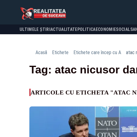
ULTIMELE ȘTIRI
ACTUALITATE
POLITICA
ECONOMIE
SOCIAL
SA
Acasă
Etichete
Etichete care încep cu A
atac 
Tag: atac nicusor da
ARTICOLE CU ETICHETA "ATAC 